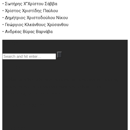
• Σωτήρης Χ”Χρίστου Σάββα
• Χρίστος Χριστίδης Παύλου
• Δημήτριος Χριστοδούλου Νίκου
• Γεώργιος Κλεάνθους Χρύσανθου
• Ανδρέας Βύρας Βαρνάβα
Search
ΚΥΠΡΟΣ
Οι ιδέες ποτέ δεν πεθαίνουν, μα ζούνε μες το νου όσο ζούμε αυτές
σεριανούνε και της Κύπρου εσύ, νερομάνα Κυθρέα, τη ζωή
διαφεντεύεις, πάντα νέα κι ωραία
Find us on Facebook
ΕΠΙΚΟΙΝΩΝΙΑ