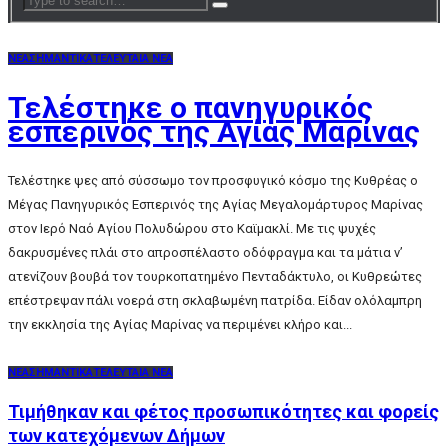
ΝΕΑ
ΣΗΜΑΝΤΙΚΑ
ΤΕΛΕΥΤΑΙΑ ΝΕΑ
Τελέστηκε ο πανηγυρικός
εσπερινός της Αγίας Μαρίνας
Τελέστηκε ψες από σύσσωμο τον προσφυγικό κόσμο της Κυθρέας ο
Μέγας Πανηγυρικός Εσπερινός της Αγίας Μεγαλομάρτυρος Μαρίνας
στον Ιερό Ναό Αγίου Πολυδώρου στο Καϊμακλί. Με τις ψυχές
δακρυσμένες πλάι στο απροσπέλαστο οδόφραγμα και τα μάτια ν’
ατενίζουν βουβά τον τουρκοπατημένο Πενταδάκτυλο, οι Κυθρεώτες
επέστρεψαν πάλι νοερά στη σκλαβωμένη πατρίδα. Είδαν ολόλαμπρη
την εκκλησία της Αγίας Μαρίνας να περιμένει κλήρο και...
ΝΕΑ
ΣΗΜΑΝΤΙΚΑ
ΤΕΛΕΥΤΑΙΑ ΝΕΑ
Τιμήθηκαν και φέτος προσωπικότητες και φορείς
των κατεχόμενων Δήμων