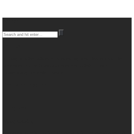
Search
ΚΥΠΡΟΣ
Οι ιδέες ποτέ δεν πεθαίνουν, μα ζούνε μες το νου όσο ζούμε αυτές
σεριανούνε και της Κύπρου εσύ, νερομάνα Κυθρέα, τη ζωή
διαφεντεύεις, πάντα νέα κι ωραία
Find us on Facebook
ΕΠΙΚΟΙΝΩΝΙΑ
Δήμος Κυθρέας
Address:
Αμμοχώστου 37 1016 Λευκωσία Ταχ. Διεύθυνση: Τ.Θ.