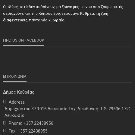
Οι ιδέες ποτέ δεν πεθαίνουν, μα ζούνε μες το νου όσο ζούμε αυτές
ΝΕΑ
ΣΗΜΑΝΤΙΚΑ
ΤΕΛΕΥΤΑΙΑ ΝΕΑ
σεριανούνε και της Κύπρου εσύ, νερομάνα Κυθρέα, τη ζωή
Τιμήθηκαν και φέτος προσωπικότητες και φορείς των
διαφεντεύεις, πάντα νέα κι ωραία
κατεχόμενων Δήμων
FIND US ON FACEBOOK
ΕΠΙΚΟΙΝΩΝΙΑ
Δήμος Κυθρέας
Address:
ΝΕΑ
ΤΕΛΕΥΤΑΙΑ ΝΕΑ
Αμμοχώστου 37 1016 Λευκωσία Ταχ. Διεύθυνση: Τ.Θ. 29636 1721
Η παρουσία μας στο 41ο Συνέδριο της ΠΣΕΚΑ στην
Λευκωσία
Ουάσινγκτον
Phone:
+357 22438956
Fax:
+357 22438955