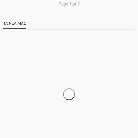
Page 1 of 3
ΤΑ ΝΕΑ ΜΑΣ
ΝΕΑ
ΣΗΜΑΝΤΙΚΑ
ΤΕΛΕΥΤΑΙΑ ΝΕΑ
Τελέστηκε ο πανηγυρικός εσπερινός της Αγίας Μαρίνας