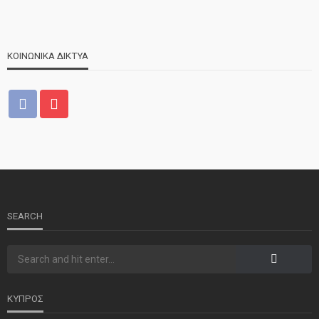
ΚΟΙΝΩΝΙΚΑ ΔΙΚΤΥΑ
ΝΕΑ
ΤΕΛΕΥΤΑΙΑ ΝΕΑ
2o Παγκύπριο αντάμωμα μνήμης στην Κοφίνου
SEARCH
ΚΥΠΡΟΣ