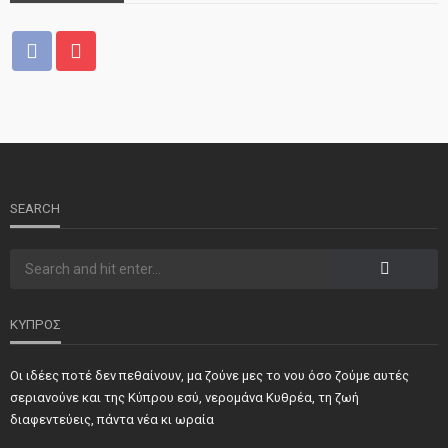
ΝΕΑ
ΤΕΛΕΥΤΑΙΑ ΝΕΑ
2o Παγκύπριο αντάμωμα μνήμης στην Κοφίνου
SEARCH
ΚΥΠΡΟΣ
Οι ιδέες ποτέ δεν πεθαίνουν, μα ζούνε μες το νου όσο ζούμε αυτές
ΝΕΑ
ΣΗΜΑΝΤΙΚΑ
ΤΕΛΕΥΤΑΙΑ ΝΕΑ
σεριανούνε και της Κύπρου εσύ, νερομάνα Κυθρέα, τη ζωή
Τιμήθηκαν και φέτος προσωπικότητες και φορείς των
διαφεντεύεις, πάντα νέα κι ωραία
κατεχόμενων Δήμων