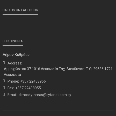
FIND US ON FACEBOOK
ΕΠΙΚΟΙΝΩΝΙΑ
Δήμος Κυθρέας
Address:
ΝΕΑ
ΤΕΛΕΥΤΑΙΑ ΝΕΑ
Αμμοχώστου 37 1016 Λευκωσία Ταχ. Διεύθυνση: Τ.Θ. 29636 1721
Η παρουσία μας στο 41ο Συνέδριο της ΠΣΕΚΑ στην
Λευκωσία
Ουάσινγκτον
Phone:
+357 22438956
Fax:
+357 22438955
Email:
dimoskythreas@cytanet.com.cy