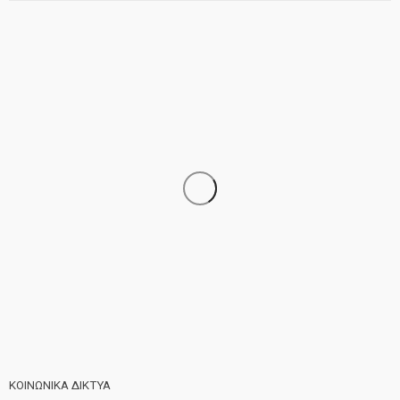
ΝΕΑ
ΣΗΜΑΝΤΙΚΑ
ΤΕΛΕΥΤΑΙΑ ΝΕΑ
Τελέστηκε ο πανηγυρικός εσπερινός της Αγίας Μαρίνας
ΚΟΙΝΩΝΙΚΑ ΔΙΚΤΥΑ