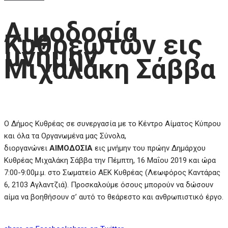
Αιμοδοσία
Κυθρεωτών εις
μνήμην
Μιχαλάκη Σάββα
Ο Δήμος Κυθρέας σε συνεργασία με το Κέντρο Αίματος Κύπρου
και όλα τα Οργανωμένα μας Σύνολα,
διοργανώνει
ΑΙΜΟΔΟΣΙΑ
εις μνήμην του πρώην Δημάρχου
Κυθρέας Μιχαλάκη Σάββα την Πέμπτη, 16 Μαΐου 2019 και ώρα
7:00-9:00μ.μ. στο Σωματείο ΑΕΚ Κυθρέας (Λεωφόρος Καντάρας
6, 2103 Αγλαντζιά). Προσκαλούμε όσους μπορούν να δώσουν
αίμα να βοηθήσουν σ’ αυτό το θεάρεστο και ανθρωπιστικό έργο.