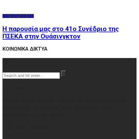
ΝΕΑ
ΤΕΛΕΥΤΑΙΑ ΝΕΑ
Η παρουσία μας στο 41ο Συνέδριο της
ΠΣΕΚΑ στην Ουάσινγκτον
ΚΟΙΝΩΝΙΚΑ ΔΙΚΤΥΑ
Search
ΚΥΠΡΟΣ
Οι ιδέες ποτέ δεν πεθαίνουν, μα ζούνε μες το νου όσο ζούμε αυτές
σεριανούνε και της Κύπρου εσύ, νερομάνα Κυθρέα, τη ζωή
διαφεντεύεις, πάντα νέα κι ωραία
Find us on Facebook