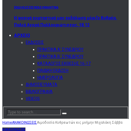
ΕΚΔΗΛΩΣΕΙΣ
ΝΕΑ
ΣΗΜΑΝΤΙΚΑ
Η ψεσινή εορταστική μας εκδήλωση μύριζε Κυθρέα.
Παλιά Αγορά Παλλουριώτισσας, 18.12
ΑΡΧΕΙΟ
ΕΚΔΟΣΕΙΣ
ΠΡΑΚΤΙΚΑ Α’ ΣΥΝΕΔΡΙΟΥ
ΠΡΑΚΤΙΚΑ Β΄ ΣΥΝΕΔΡΙΟΥ
ΚΑΤΑΛΟΓΟΣ ΕΚΘΕΣΗΣ 16-17
ΠΑΙΔΙΚΗ ΕΚΔΟΣΗ
ΗΜΕΡΟΛΟΓΙΑ
ΔΗΜΟΣΙΕΥΜΑΤΑ
ΒΙΒΛΙΟΓΡΑΦΙΑ
VIDEOS
Home
ΑΝΑΚΟΙΝΩΣΕΙΣ
Αιμοδοσία Κυθρεωτών εις μνήμην Μιχαλάκη Σάββα
ΑΝΑΚΟΙΝΩΣΕΙΣ