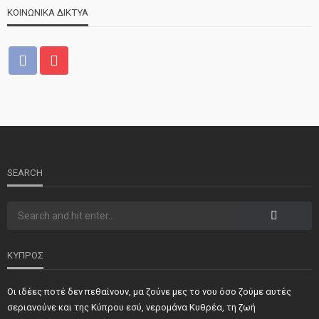
ΚΟΙΝΩΝΙΚΑ ΔΙΚΤΥΑ
ΝΕΑ
ΤΕΛΕΥΤΑΙΑ ΝΕΑ
2o Παγκύπριο αντάμωμα μνήμης στην Κοφίνου
SEARCH
ΚΥΠΡΟΣ
Οι ιδέες ποτέ δεν πεθαίνουν, μα ζούνε μες το νου όσο ζούμε αυτές
ΝΕΑ
ΣΗΜΑΝΤΙΚΑ
ΤΕΛΕΥΤΑΙΑ ΝΕΑ
σεριανούνε και της Κύπρου εσύ, νερομάνα Κυθρέα, τη ζωή