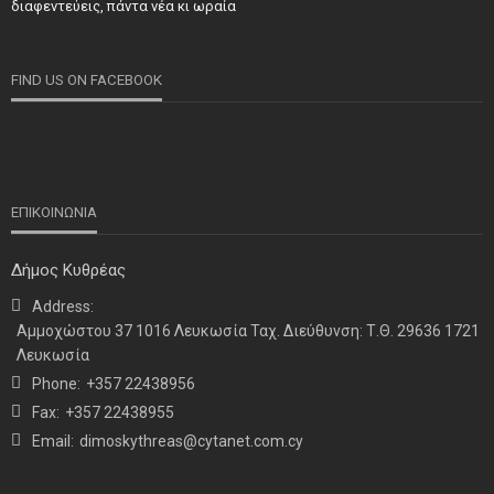
Τιμήθηκαν και φέτος προσωπικότητες και φορείς των
διαφεντεύεις, πάντα νέα κι ωραία
κατεχόμενων Δήμων
FIND US ON FACEBOOK
ΕΠΙΚΟΙΝΩΝΙΑ
Δήμος Κυθρέας
Address:
ΝΕΑ
ΤΕΛΕΥΤΑΙΑ ΝΕΑ
Αμμοχώστου 37 1016 Λευκωσία Ταχ. Διεύθυνση: Τ.Θ. 29636 1721
Η παρουσία μας στο 41ο Συνέδριο της ΠΣΕΚΑ στην
Λευκωσία
Ουάσινγκτον
Phone:
+357 22438956
Fax:
+357 22438955
Email:
dimoskythreas@cytanet.com.cy