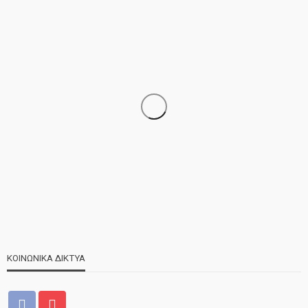
ΝΕΑ
ΣΗΜΑΝΤΙΚΑ
ΤΕΛΕΥΤΑΙΑ ΝΕΑ
Τελέστηκε ο πανηγυρικός εσπερινός της Αγίας Μαρίνας
ΚΟΙΝΩΝΙΚΑ ΔΙΚΤΥΑ