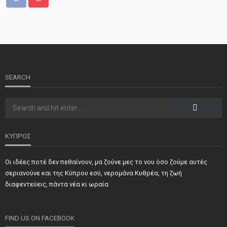
ΝΕΑ
ΤΕΛΕΥΤΑΙΑ ΝΕΑ
2o Παγκύπριο αντάμωμα μνήμης στην Κοφίνου
SEARCH
ΚΥΠΡΟΣ
Οι ιδέες ποτέ δεν πεθαίνουν, μα ζούνε μες το νου όσο ζούμε αυτές
ΝΕΑ
ΣΗΜΑΝΤΙΚΑ
ΤΕΛΕΥΤΑΙΑ ΝΕΑ
σεριανούνε και της Κύπρου εσύ, νερομάνα Κυθρέα, τη ζωή
Τιμήθηκαν και φέτος προσωπικότητες και φορείς των
διαφεντεύεις, πάντα νέα κι ωραία
κατεχόμενων Δήμων
FIND US ON FACEBOOK