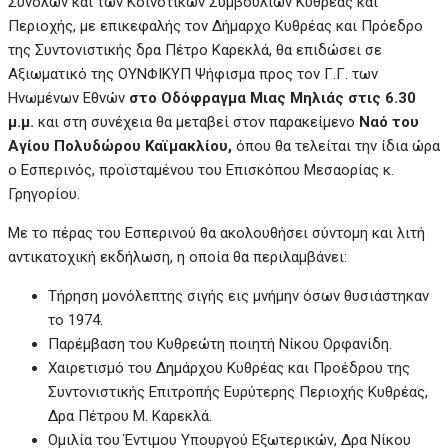
Συνόλων και των Κοινοτικών Συμβουλίων Κυθρέας και
Περιοχής, με επικεφαλής τον Δήμαρχο Κυθρέας και Πρόεδρο
της Συντονιστικής δρα Πέτρο Καρεκλά, θα επιδώσει σε
Αξιωματικό της ΟΥΝΦΙΚΥΠ Ψήφισμα προς τον Γ.Γ. των
Ηνωμένων Εθνών
στο Οδόφραγμα Μιας Μηλιάς στις 6.30
μ.μ.
και στη συνέχεια θα μεταβεί στον παρακείμενο
Ναό του
Αγίου Πολυδώρου
Καϊμακλίου,
όπου θα τελείται την ίδια ώρα
ο Εσπερινός, προϊσταμένου του Επισκόπου Μεσαορίας κ.
Γρηγορίου.
Με το πέρας του Εσπερινού θα ακολουθήσει σύντομη και λιτή
αντικατοχική εκδήλωση, η οποία θα περιλαμβάνει:
Τήρηση μονόλεπτης σιγής εις μνήμην όσων θυσιάστηκαν
το 1974.
Παρέμβαση του Κυθρεώτη ποιητή Νίκου Ορφανίδη.
Χαιρετισμό του Δημάρχου Κυθρέας και Προέδρου της
Συντονιστικής Επιτροπής Ευρύτερης Περιοχής Κυθρέας,
Δρα Πέτρου Μ. Καρεκλά.
Ομιλία του Έντιμου Υπουργού Εξωτερικών, Δρα Νίκου