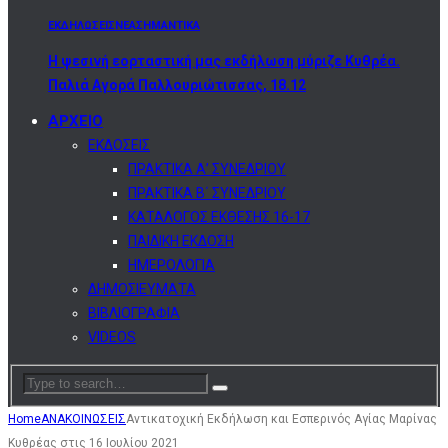
ΕΚΔΗΛΩΣΕΙΣ
ΝΕΑ
ΣΗΜΑΝΤΙΚΑ
Η ψεσινή εορταστική μας εκδήλωση μύριζε Κυθρέα.
Παλιά Αγορά Παλλουριώτισσας, 18.12
ΑΡΧΕΙΟ
ΕΚΔΟΣΕΙΣ
ΠΡΑΚΤΙΚΑ Α’ ΣΥΝΕΔΡΙΟΥ
ΠΡΑΚΤΙΚΑ Β΄ ΣΥΝΕΔΡΙΟΥ
ΚΑΤΑΛΟΓΟΣ ΕΚΘΕΣΗΣ 16-17
ΠΑΙΔΙΚΗ ΕΚΔΟΣΗ
ΗΜΕΡΟΛΟΓΙΑ
ΔΗΜΟΣΙΕΥΜΑΤΑ
ΒΙΒΛΙΟΓΡΑΦΙΑ
VIDEOS
Home
ΑΝΑΚΟΙΝΩΣΕΙΣ
Αντικατοχική Εκδήλωση και Εσπερινός Αγίας Μαρίνας
Κυθρέας στις 16 Ιουλίου 2021