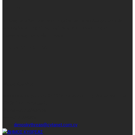
ΚΥΠΡΟΣ
Οι ιδέες ποτέ δεν πεθαίνουν, μα ζούνε μες το νου όσο ζούμε αυτές
σεριανούνε και της Κύπρου εσύ, νερομάνα Κυθρέα, τη ζωή
διαφεντεύεις, πάντα νέα κι ωραία
Find us on Facebook
ΕΠΙΚΟΙΝΩΝΙΑ
Δήμος Κυθρέας
Address:
Αμμοχώστου 37 1016 Λευκωσία Ταχ. Διεύθυνση: Τ.Θ.
29636 1721 Λευκωσία
Phone:
+357 22438956
Fax:
+357 22438955
Email:
dimoskythreas@cytanet.com.cy