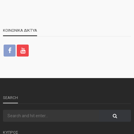
ΚΟΙΝΩΝΙΚΑ ΔΙΚΤΥΑ
ΝΕΑ
ΤΕΛΕΥΤΑΙΑ ΝΕΑ
2o Παγκύπριο αντάμωμα μνήμης στην Κοφίνου
SEARCH
ΚΥΠΡΟΣ