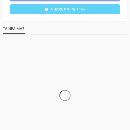
SHARE ON TWITTER
ΤΑ ΝΕΑ ΜΑΣ
ΝΕΑ
ΣΗΜΑΝΤΙΚΑ
ΤΕΛΕΥΤΑΙΑ ΝΕΑ
Τελέστηκε ο πανηγυρικός εσπερινός της Αγίας Μαρίνας