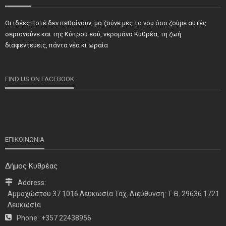
Οι ιδέες ποτέ δεν πεθαίνουν, μα ζούνε μες το νου όσο ζούμε αυτές
ΝΕΑ
ΣΗΜΑΝΤΙΚΑ
ΤΕΛΕΥΤΑΙΑ ΝΕΑ
σεριανούνε και της Κύπρου εσύ, νερομάνα Κυθρέα, τη ζωή
Τιμήθηκαν και φέτος προσωπικότητες και φορείς των
διαφεντεύεις, πάντα νέα κι ωραία
κατεχόμενων Δήμων
FIND US ON FACEBOOK
ΕΠΙΚΟΙΝΩΝΙΑ
Δήμος Κυθρέας
ΝΕΑ
Address:
ΤΕΛΕΥΤΑΙΑ ΝΕΑ
Αμμοχώστου 37 1016 Λευκωσία Ταχ. Διεύθυνση: Τ.Θ. 29636 1721
Η παρουσία μας στο 41ο Συνέδριο της ΠΣΕΚΑ στην
Λευκωσία
Ουάσινγκτον
Phone:
+357 22438956