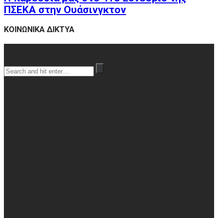
ΠΣΕΚΑ στην Ουάσινγκτον
ΚΟΙΝΩΝΙΚΑ ΔΙΚΤΥΑ
Search
ΚΥΠΡΟΣ
Οι ιδέες ποτέ δεν πεθαίνουν, μα ζούνε μες το νου όσο ζούμε αυτές
σεριανούνε και της Κύπρου εσύ, νερομάνα Κυθρέα, τη ζωή
διαφεντεύεις, πάντα νέα κι ωραία
Find us on Facebook
ΕΠΙΚΟΙΝΩΝΙΑ
Δήμος Κυθρέας