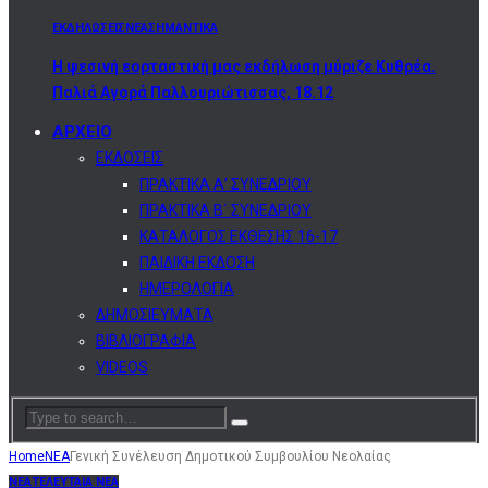
ΕΚΔΗΛΩΣΕΙΣ
ΝΕΑ
ΣΗΜΑΝΤΙΚΑ
Η ψεσινή εορταστική μας εκδήλωση μύριζε Κυθρέα.
Παλιά Αγορά Παλλουριώτισσας, 18.12
ΑΡΧΕΙΟ
ΕΚΔΟΣΕΙΣ
ΠΡΑΚΤΙΚΑ Α’ ΣΥΝΕΔΡΙΟΥ
ΠΡΑΚΤΙΚΑ Β΄ ΣΥΝΕΔΡΙΟΥ
ΚΑΤΑΛΟΓΟΣ ΕΚΘΕΣΗΣ 16-17
ΠΑΙΔΙΚΗ ΕΚΔΟΣΗ
ΗΜΕΡΟΛΟΓΙΑ
ΔΗΜΟΣΙΕΥΜΑΤΑ
ΒΙΒΛΙΟΓΡΑΦΙΑ
VIDEOS
Home
ΝΕΑ
Γενική Συνέλευση Δημοτικού Συμβουλίου Νεολαίας
ΝΕΑ
ΤΕΛΕΥΤΑΙΑ ΝΕΑ