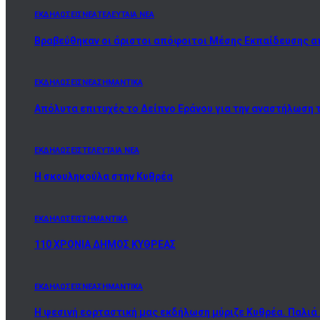
ΕΚΔΗΛΩΣΕΙΣ
ΝΕΑ
ΤΕΛΕΥΤΑΙΑ ΝΕΑ
Βραβεύθηκαν οι άριστοι απόφοιτοι Μέσης Εκπαίδευσης α
ΕΚΔΗΛΩΣΕΙΣ
ΝΕΑ
ΣΗΜΑΝΤΙΚΑ
Απόλυτα επιτυχές το Δείπνο Εράνου για την αναστήλωση 
ΕΚΔΗΛΩΣΕΙΣ
ΤΕΛΕΥΤΑΙΑ ΝΕΑ
Η σκουληκούλα στην Κυθρέα
ΕΚΔΗΛΩΣΕΙΣ
ΣΗΜΑΝΤΙΚΑ
110 ΧΡΟΝΙΑ ΔΗΜΟΣ ΚΥΘΡΕΑΣ
ΕΚΔΗΛΩΣΕΙΣ
ΝΕΑ
ΣΗΜΑΝΤΙΚΑ
Η ψεσινή εορταστική μας εκδήλωση μύριζε Κυθρέα. Παλιά