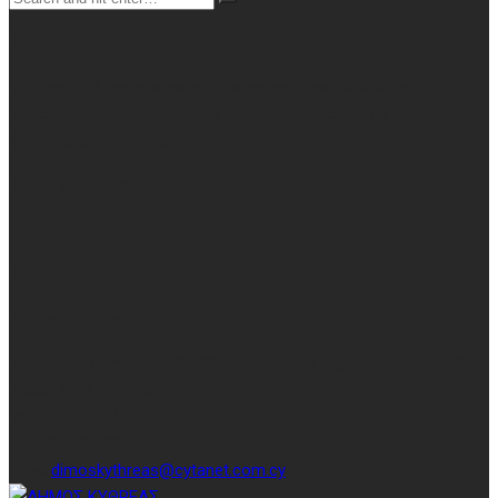
ΚΥΠΡΟΣ
Οι ιδέες ποτέ δεν πεθαίνουν, μα ζούνε μες το νου όσο ζούμε αυτές
σεριανούνε και της Κύπρου εσύ, νερομάνα Κυθρέα, τη ζωή
διαφεντεύεις, πάντα νέα κι ωραία
Find us on Facebook
ΕΠΙΚΟΙΝΩΝΙΑ
Δήμος Κυθρέας
Address:
Αμμοχώστου 37 1016 Λευκωσία Ταχ. Διεύθυνση: Τ.Θ.
29636 1721 Λευκωσία
Phone:
+357 22438956
Fax:
+357 22438955
Email:
dimoskythreas@cytanet.com.cy