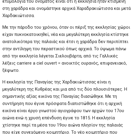
ετυμολογία του ονόματος είναι ότι η εκκλησία ήταν κτισμένη
στη χαράδρα και ονομάστηκε αρχικά Χαραδρακιώτισσα και μετά
Χαρδακιώτισσα.
Με την πάροδο του χρόνου, όταν οι πέριξ της εκκλησίας χώροι
είχαν πυκνοκατοικηθεί, νέα και μεγαλύτερη εκκλησία κτίστηκε
ανατολικότερα της παλαιάς και έτσι η χαράδρα δεν περιπίπτει
στην αντίληψη του περαστικού όπως αρχικά. Το ύψωμα πάνω
από την εκκλησία λέγεται Σιελουβάρτα, από τις Γαλλικές
λέξεις carriere a ciel ouvert = ανοικτός ουρανός, επιφανειακό,
ξέφωτο.
Η εκκλησία της Παναγίας της Χαρδακιώτισσας είναι η
μεγαλύτερη της Κυθρέας και μια από τις δύο πλουσιότερες. Η
σημαντικής αξίας εικόνα της Παναγίας διασώθηκε. Με τη
συντήρηση που έγινε πρόσφατα διαπιστώθηκε ότι η αρχική
εικόνα είναι έργο γνωστού αγιογράφου των αρχών του 17ου
αιώνα ενώ η χρυσή επένδυση έγινε το 1815. Η εκκλησία
χτίστηκε περί τα μέσα του 19ου αιώνα πλησίον της παλαιάς
που είχε συνεχόμενο κοιμητήριο. Το νέο κοιμητήριο που