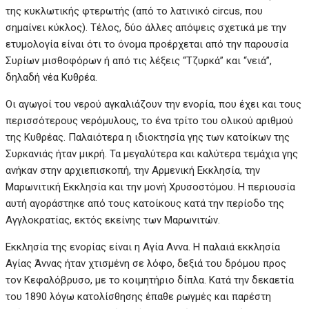
της κυκλωτικής φτερωτής (από το λατινικό circus, που
σημαίνει κύκλος). Τέλος, δύο άλλες απόψεις σχετικά με την
ετυμολογία είναι ότι το όνομα προέρχεται από την παρουσία
Συρίων μισθοφόρων ή από τις λέξεις “Τζυρκά” και “νειά”,
δηλαδή νέα Κυθρέα.
Οι αγωγοί του νερού αγκαλιάζουν την ενορία, που έχει και τους
περισσότερους νερόμυλους, το ένα τρίτο του ολικού αριθμού
της Κυθρέας. Παλαιότερα η ιδιοκτησία γης των κατοίκων της
Συρκανιάς ήταν μικρή. Τα μεγαλύτερα και καλύτερα τεμάχια γης
ανήκαν στην αρχιεπισκοπή, την Αρμενική Εκκλησία, την
Μαρωνιτική Εκκλησία και την μονή Χρυσοστόμου. Η περιουσία
αυτή αγοράστηκε από τους κατοίκους κατά την περίοδο της
Αγγλοκρατίας, εκτός εκείνης των Μαρωνιτών.
Εκκλησία της ενορίας είναι η Αγία Αννα. Η παλαιά εκκλησία
Αγίας Άννας ήταν χτισμένη σε λόφο, δεξιά του δρόμου προς
τον Κεφαλόβρυσο, με το κοιμητήριο δίπλα. Κατά την δεκαετία
του 1890 λόγω κατολίσθησης έπαθε ρωγμές και παρέστη