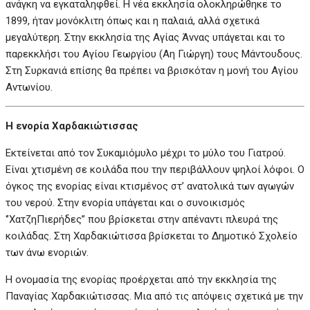
ανάγκη να εγκαταληφθεί. Η νέα εκκλησία ολοκληρώθηκε το
1899, ήταν μονόκλιτη όπως και η παλαιά, αλλά σχετικά
μεγαλύτερη. Στην εκκλησία της Αγίας Άννας υπάγεται και το
παρεκκλήσι του Αγίου Γεωργίου (Αη Γιώργη) τους Μάντουδους.
Στη Συρκανιά επίσης θα πρέπει να βρισκόταν η μονή του Αγίου
Αντωνίου.
Η ενορία Χαρδακιώτισσας
Εκτείνεται από τον Συκαμιόμυλο μέχρι το μύλο του Γιατρού.
Είναι χτισμένη σε κοιλάδα που την περιβάλλουν ψηλοί λόφοι. Ο
όγκος της ενορίας είναι κτισμένος στ’ ανατολικά των αγωγών
του νερού. Στην ενορία υπάγεται και ο συνοικισμός
‘’ΧατζηΠιερήδες’’ που βρίσκεται στην απέναντι πλευρά της
κοιλάδας. Στη Χαρδακιώτισσα βρίσκεται το Δημοτικό Σχολείο
των άνω ενοριών.
Η ονομασία της ενορίας προέρχεται από την εκκλησία της
Παναγίας Χαρδακιώτισσας. Μια από τις απόψεις σχετικά με την