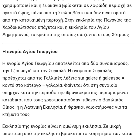
χρησιμοποιεί και η Συρκανιά βρίσκεται σε λοφώδη περιοχή σε
αρκετό ύψος, πάνω από τη Σιελουβάρτα και δεν είναι ορατό
από την κατοικημένη περιοχή. Στην εκκλησία της Παναγίας της
Χαρδακιώτισσας υπάγεται και η εκκλησία του Αγίου
Δημητριανού, τα ερείπια της οποίας σώζονται στους Χύτρους.
Η ενορία Αγίου Γεωργίου
Η ενορία Αγίου Γεωργίου αποτελείται από δύο συνοικισμούς,
την Τζουμαγιά και τον Συρκαλέ. Η ονομασία Συρκαλές
προέρχεται από τις Γαλλικές λέξεις sur galere ή galeasse =
κοντά στο κάτεργο – γαλαρία. Φαίνεται ότι στη συνοικία
υπήρχαν κατά την περίοδο της Φραγκοκρατίας περιορισμένοι
κατάδικοι που τους χρησιμοποιούσαν πιθανόν ο Βασιλικός
Οίκος, ή η Λατινική Εκκλησία, ή Φράγκοι γαιοκτήμονες για τα
κτήματα τους.
Εκκλησία της ενορίας είναι η ομώνυμη εκκλησία. Σε μικρή
απόσταση από την εκκλησία βρίσκεται το κοιμητήριο των κάτω