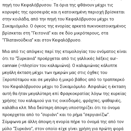
πηγή του Κεφαλόβρυσου. Τα όρια της φθάνουν μέχρι τις
κορυφές της οροσειράς και η κατοικημένη περιοχή βρίσκεται
στην κοιλάδα, από την πηγή του Κεφαλόβρυσου μέχρι το
Συκαμιόμυλο. Ο όγκος της ενορίας αρκετά πυκνοκατοικημένος
βρίσκεται στη ‘’Γειτονιά’’ και σε δύο μικρότερους, στα
‘’Πλατανούδκια’’ και στον Κεφαλόβρυσο.
Μια από τις απόψεις περί της ετυμολογίας του ονόματος είναι
ότι το “Συρκανιά” προέρχεται από τις γαλλικές λέξεις sur-
cannaie (=πλησίον του καλαμιώνα). Ο καλαμιώνας κάλυπτε
μεγάλη έκταση μέχρι των ημερών μας στις όχθες του
Ξεροπόταμου και σε μεγάλο ή μικρό βάθος από το τραππερκό
του Κεφαλόβρυσου μέχρι το Συκαμιόμυλο. Ασφαλώς η έκταση
αυτή θα ήταν μεγαλύτερη επί Φραγκοκρατίας λόγω της ευρείας
χρήσης του καλαμιού για τις οικοδομές, φράχτες, ψαθαριές,
καλάθια κλπ. Μια δεύτερη άποψη υποστηρίζει ότι το όνομα
προερχεται από το “συριάνι” και το ρήμα “σεργιανίζω”.
Σύμφωνα με άλλη άποψη η ενορία πήρε το όνομά της από τον
μύλο “Συρκάνο”, στον οποίο είχε γίνει χρήση για πρώτη φορά