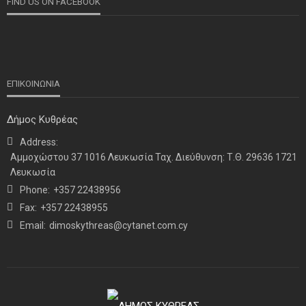
FIND US ON FACEBOOK
ΕΠΙΚΟΙΝΩΝΙΑ
Δήμος Κυθρέας
Address:
ΝΕΑ
ΤΕΛΕΥΤΑΙΑ ΝΕΑ
Αμμοχώστου 37 1016 Λευκωσία Ταχ. Διεύθυνση: Τ.Θ. 29636 1721
Η παρουσία μας στο 41ο Συνέδριο της ΠΣΕΚΑ στην
Λευκωσία
Ουάσινγκτον
Phone:
+357 22438956
Fax:
+357 22438955
Email:
dimoskythreas@cytanet.com.cy