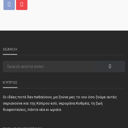
ΝΕΑ
ΤΕΛΕΥΤΑΙΑ ΝΕΑ
2o Παγκύπριο αντάμωμα μνήμης στην Κοφίνου
SEARCH
ΚΥΠΡΟΣ
Οι ιδέες ποτέ δεν πεθαίνουν, μα ζούνε μες το νου όσο ζούμε αυτές
ΝΕΑ
ΣΗΜΑΝΤΙΚΑ
ΤΕΛΕΥΤΑΙΑ ΝΕΑ
σεριανούνε και της Κύπρου εσύ, νερομάνα Κυθρέα, τη ζωή
Τιμήθηκαν και φέτος προσωπικότητες και φορείς των
διαφεντεύεις, πάντα νέα κι ωραία
κατεχόμενων Δήμων