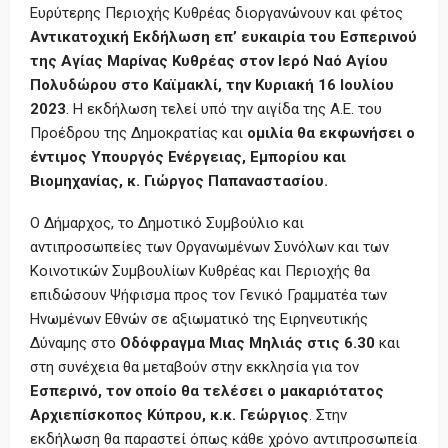
Ευρύτερης Περιοχής Κυθρέας διοργανώνουν και φέτος
Αντικατοχική Εκδήλωση επ’ ευκαιρία του Εσπερινού
της Αγίας Μαρίνας Κυθρέας στον
Ιερό Ναό Αγίου
Πολυδώρου στο Καϊμακλί, την Κυριακή 16 Ιουλίου
2023
. Η εκδήλωση τελεί υπό την αιγίδα της Α.Ε. του
Προέδρου της Δημοκρατίας και
ομιλία θα εκφωνήσει ο
έντιμος Υπουργός Ενέργειας, Εμπορίου και
Βιομηχανίας, κ. Γιώργος Παπαναστασίου.
Ο Δήμαρχος, το Δημοτικό Συμβούλιο και
αντιπροσωπείες των Οργανωμένων Συνόλων και των
Κοινοτικών Συμβουλίων Κυθρέας και Περιοχής θα
επιδώσουν Ψήφισμα προς τον Γενικό Γραμματέα των
Ηνωμένων Εθνών σε αξιωματικό της Ειρηνευτικής
Δύναμης στο
Οδόφραγμα Μιας Μηλιάς στις 6.30
και
στη συνέχεια θα μεταβούν στην εκκλησία για τον
Εσπερινό, τον οποίο θα τελέσει ο μακαριότατος
Αρχιεπίσκοπος Κύπρου, κ.κ. Γεώργιος
. Στην
εκδήλωση θα παραστεί όπως κάθε χρόνο αντιπροσωπεία