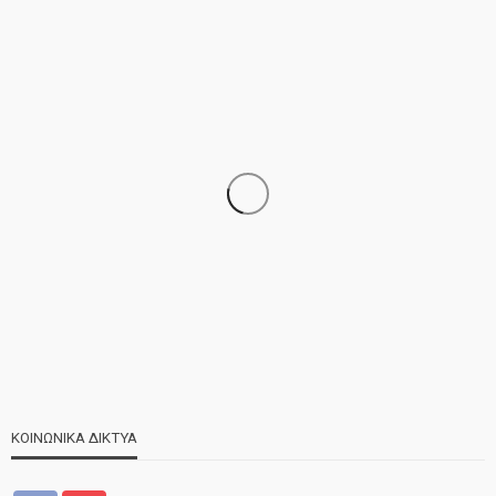
ΝΕΑ
ΣΗΜΑΝΤΙΚΑ
ΤΕΛΕΥΤΑΙΑ ΝΕΑ
Τελέστηκε ο πανηγυρικός εσπερινός της Αγίας Μαρίνας
ΚΟΙΝΩΝΙΚΑ ΔΙΚΤΥΑ