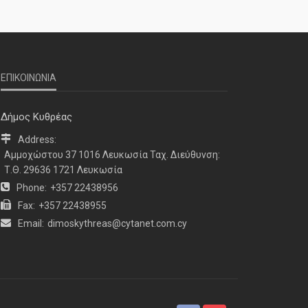
ΕΠΙΚΟΙΝΩΝΙΑ
ΝΕΑ
ΤΕΛΕΥΤΑΙΑ ΝΕΑ
2o Παγκύπριο αντάμωμα μνήμης
Δήμος Κυθρέας
στην Κοφίνου
Address:
Αμμοχώστου 37 1016 Λευκωσία Ταχ. Διεύθυνση:
Τ.Θ. 29636 1721 Λευκωσία
Phone:
+357 22438956
Fax:
+357 22438955
Email:
dimoskythreas@cytanet.com.cy