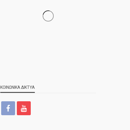
ΝΕΑ
ΣΗΜΑΝΤΙΚΑ
ΤΕΛΕΥΤΑΙΑ ΝΕΑ
Τελέστηκε ο πανηγυρικός
εσπερινός της Αγίας Μαρίνας
ΚΟΙΝΩΝΙΚΑ ΔΙΚΤΥΑ