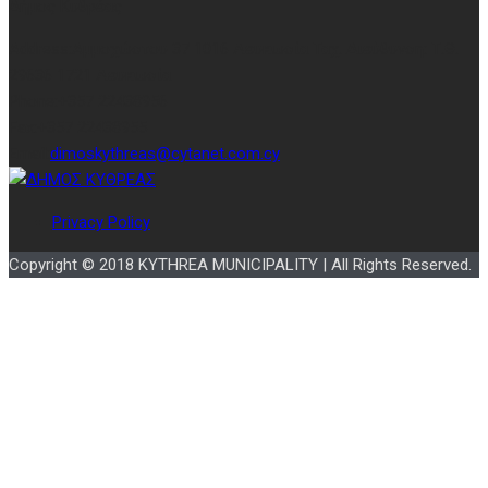
Δήμος Κυθρέας
Address:
Αμμοχώστου 37 1016 Λευκωσία Ταχ. Διεύθυνση: Τ.Θ.
29636 1721 Λευκωσία
Phone:
+357 22438956
Fax:
+357 22438955
Email:
dimoskythreas@cytanet.com.cy
Privacy Policy
Copyright © 2018 KYTHREA MUNICIPALITY | All Rights Reserved.