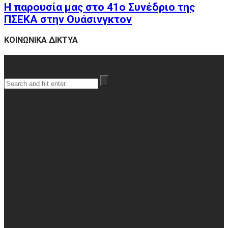
Η παρουσία μας στο 41ο Συνέδριο της
ΠΣΕΚΑ στην Ουάσινγκτον
ΚΟΙΝΩΝΙΚΑ ΔΙΚΤΥΑ
Search
ΚΥΠΡΟΣ
Οι ιδέες ποτέ δεν πεθαίνουν, μα ζούνε μες το νου όσο ζούμε αυτές
σεριανούνε και της Κύπρου εσύ, νερομάνα Κυθρέα, τη ζωή
διαφεντεύεις, πάντα νέα κι ωραία
Find us on Facebook
ΕΠΙΚΟΙΝΩΝΙΑ