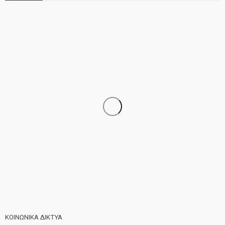
ΝΕΑ
ΣΗΜΑΝΤΙΚΑ
ΤΕΛΕΥΤΑΙΑ ΝΕΑ
Τελέστηκε ο πανηγυρικός εσπερινός της Αγίας Μαρίνας
ΚΟΙΝΩΝΙΚΑ ΔΙΚΤΥΑ