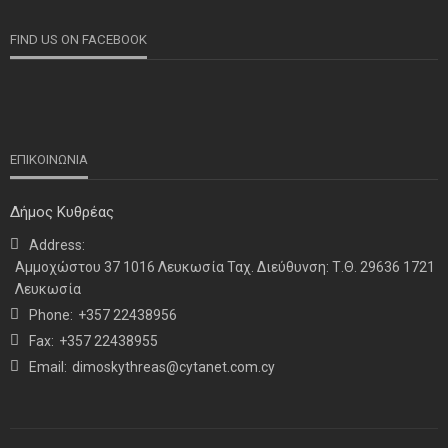
FIND US ON FACEBOOK
ΕΠΙΚΟΙΝΩΝΙΑ
Δήμος Κυθρέας
Address:
ΝΕΑ
ΤΕΛΕΥΤΑΙΑ ΝΕΑ
Αμμοχώστου 37 1016 Λευκωσία Ταχ. Διεύθυνση: Τ.Θ. 29636 1721
Η παρουσία μας στο 41ο Συνέδριο της ΠΣΕΚΑ στην
Λευκωσία
Ουάσινγκτον
Phone:
+357 22438956
Fax:
+357 22438955
Email:
dimoskythreas@cytanet.com.cy