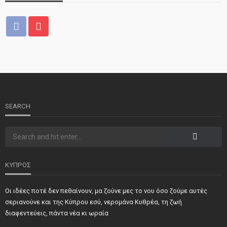
ΝΕΑ
ΤΕΛΕΥΤΑΙΑ ΝΕΑ
2o Παγκύπριο αντάμωμα μνήμης στην Κοφίνου
SEARCH
ΚΥΠΡΟΣ
Οι ιδέες ποτέ δεν πεθαίνουν, μα ζούνε μες το νου όσο ζούμε αυτές
ΝΕΑ
ΣΗΜΑΝΤΙΚΑ
ΤΕΛΕΥΤΑΙΑ ΝΕΑ
σεριανούνε και της Κύπρου εσύ, νερομάνα Κυθρέα, τη ζωή
Τιμήθηκαν και φέτος προσωπικότητες και φορείς των
διαφεντεύεις, πάντα νέα κι ωραία
κατεχόμενων Δήμων