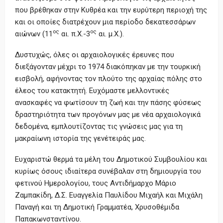
που βρέθηκαν στην Κυθρέα και την ευρύτερη περιοχή της
και οι οποίες διατρέχουν μια περίοδο δεκατεσσάρων
ος
ος
αιώνων (11
αι. π.Χ.-3
αι. μ.Χ.).
Δυστυχώς, όλες οι αρχαιολογικές έρευνες που
διεξάγονταν μέχρι το 1974 διακόπηκαν με την τουρκική
εισβολή, αφήνοντας τον πλούτο της αρχαίας πόλης στο
έλεος του κατακτητή. Ευχόμαστε μελλοντικές
ανασκαφές να φωτίσουν τη ζωή και την πάσης φύσεως
δραστηριότητα των προγόνων μας με νέα αρχαιολογικά
δεδομένα, εμπλουτίζοντας τις γνώσεις μας για τη
μακραίωνη ιστορία της γενέτειράς μας.
Ευχαριστώ θερμά τα μέλη του Δημοτικού Συμβουλίου και
κυρίως όσους ιδιαίτερα συνέβαλαν στη δημιουργία του
φετινού Ημερολογίου, τους Αντιδήμαρχο Μάριο
Ζαμπακίδη, Δ.Σ. Ευαγγελία Παυλίδου Μιχαήλ και Μιχάλη
Παναγή και τη Δημοτική Γραμματέα, Χρυσοθέμιδα
Παπακωνσταντίνου.