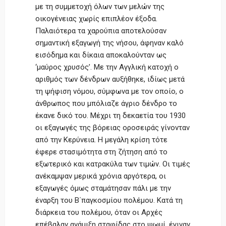
με τη συμμετοχή όλων των μελών της
οικογένειας χωρίς επιπλέον έξοδα.
Παλαιότερα τα χαρούπια αποτελούσαν
σημαντική εξαγωγή της νήσου, άφηναν καλό
εισόδημα και δίκαια αποκαλούνταν ως
‘μαύρος χρυσός’. Με την Αγγλική κατοχή ο
αριθμός των δένδρων αυξήθηκε, ιδίως μετά
τη ψήφιση νόμου, σύμφωνα με τον οποίο, ο
άνθρωπος που μπόλιαζε άγριο δένδρο το
έκανε δικό του. Μέχρι τη δεκαετία του 1930
οι εξαγωγές της βόρειας οροσειράς γίνονταν
από την Κερύνεια. Η μεγάλη κρίση τότε
έφερε στασιμότητα στη ζήτηση από το
εξωτερικό και κατρακύλα των τιμών. Οι τιμές
ανέκαμψαν μερικά χρόνια αργότερα, οι
εξαγωγές όμως σταμάτησαν πάλι με την
έναρξη του Β΄παγκοσμίου πολέμου. Κατά τη
διάρκεια του πολέμου, όταν οι Αρχές
επέβαλαν ανάμιξη σταφίδας στο ψωμί, έγιναν