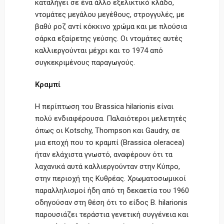
καταλήγει σε ένα άλλο εξελικτικό κλάδο,
ντομάτες μεγάλου μεγέθους, στρογγυλές, με
βαθύ ροζ αντί κόκκινο χρώμα και με πλούσια
σάρκα εξαίρετης γεύσης. Οι ντομάτες αυτές
καλλιεργούνται μέχρι και το 1974 από
συγκεκριμένους παραγωγούς.
Κραμπί
Η περίπτωση του Brassica hilarionis είναι
πολύ ενδιαφέρουσα. Παλαιότεροι μελετητές
όπως οι Kotschy, Thompson και Gaudry, σε
μια εποχή που το κραμπί (Brassica oleracea)
ήταν ελάχιστα γνωστό, αναφέρουν ότι τα
λαχανικά αυτά καλλιεργούνταν στην Κύπρο,
στην περιοχή της Κυθρέας. Χρωματοσωμικοί
παραλληλισμοί ήδη από τη δεκαετία του 1960
οδηγούσαν στη θέση ότι το είδος B. hilarionis
παρουσιάζει τεράστια γενετική συγγένεια και