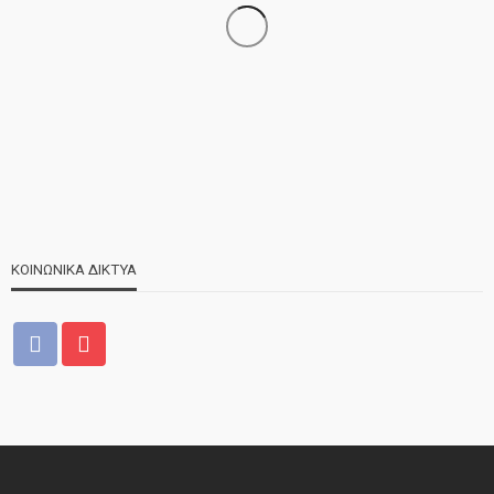
ΝΕΑ
ΣΗΜΑΝΤΙΚΑ
ΤΕΛΕΥΤΑΙΑ ΝΕΑ
Τελέστηκε ο πανηγυρικός εσπερινός της Αγίας Μαρίνας
ΚΟΙΝΩΝΙΚΑ ΔΙΚΤΥΑ
ΝΕΑ
ΤΕΛΕΥΤΑΙΑ ΝΕΑ
2o Παγκύπριο αντάμωμα μνήμης στην Κοφίνου