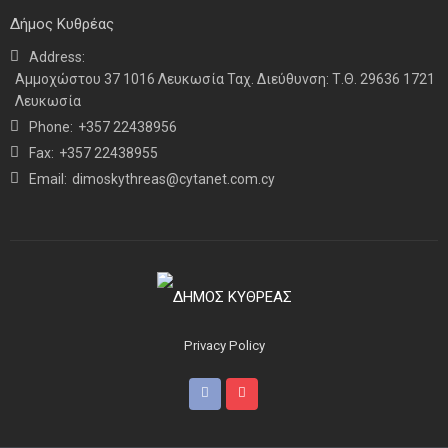
Δήμος Κυθρέας
Address:
ΝΕΑ
ΤΕΛΕΥΤΑΙΑ ΝΕΑ
Αμμοχώστου 37 1016 Λευκωσία Ταχ. Διεύθυνση: Τ.Θ. 29636 1721
Η παρουσία μας στο 41ο Συνέδριο της ΠΣΕΚΑ στην
Λευκωσία
Ουάσινγκτον
Phone:
+357 22438956
Fax:
+357 22438955
Email:
dimoskythreas@cytanet.com.cy
Privacy Policy