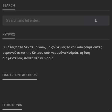
SEARCH
ΚΥΠΡΟΣ
Οι ιδέες ποτέ δεν πεθαίνουν, μα ζούνε μες το νου όσο ζούμε αυτές
ΝΕΑ
ΣΗΜΑΝΤΙΚΑ
ΤΕΛΕΥΤΑΙΑ ΝΕΑ
σεριανούνε και της Κύπρου εσύ, νερομάνα Κυθρέα, τη ζωή
Τιμήθηκαν και φέτος προσωπικότητες και φορείς των
διαφεντεύεις, πάντα νέα κι ωραία
κατεχόμενων Δήμων
FIND US ON FACEBOOK
ΕΠΙΚΟΙΝΩΝΙΑ