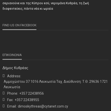
ΝΕΑ
ΣΗΜΑΝΤΙΚΑ
ΤΕΛΕΥΤΑΙΑ ΝΕΑ
σεριανούνε και της Κύπρου εσύ, νερομάνα Κυθρέα, τη ζωή
Τιμήθηκαν και φέτος προσωπικότητες και φορείς των
διαφεντεύεις, πάντα νέα κι ωραία
κατεχόμενων Δήμων
FIND US ON FACEBOOK
ΕΠΙΚΟΙΝΩΝΙΑ
Δήμος Κυθρέας
Address:
ΝΕΑ
ΤΕΛΕΥΤΑΙΑ ΝΕΑ
Αμμοχώστου 37 1016 Λευκωσία Ταχ. Διεύθυνση: Τ.Θ. 29636 1721
Η παρουσία μας στο 41ο Συνέδριο της ΠΣΕΚΑ στην
Λευκωσία
Ουάσινγκτον
Phone:
+357 22438956
Fax:
+357 22438955
Email:
dimoskythreas@cytanet.com.cy