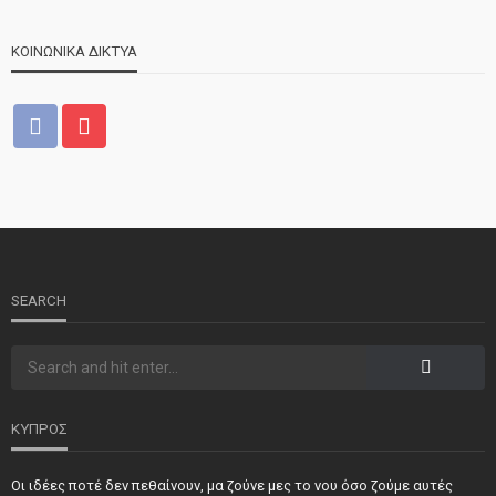
ΚΟΙΝΩΝΙΚΑ ΔΙΚΤΥΑ
ΝΕΑ
ΤΕΛΕΥΤΑΙΑ ΝΕΑ
2o Παγκύπριο αντάμωμα μνήμης στην Κοφίνου
SEARCH
ΚΥΠΡΟΣ
Οι ιδέες ποτέ δεν πεθαίνουν, μα ζούνε μες το νου όσο ζούμε αυτές