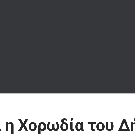
ά η Χορωδία του Δ