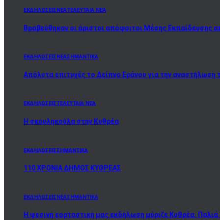
ΕΚΔΗΛΩΣΕΙΣ
ΝΕΑ
ΤΕΛΕΥΤΑΙΑ ΝΕΑ
Βραβεύθηκαν οι άριστοι απόφοιτοι Μέσης Εκπαίδευσης α
ΕΚΔΗΛΩΣΕΙΣ
ΝΕΑ
ΣΗΜΑΝΤΙΚΑ
Απόλυτα επιτυχές το Δείπνο Εράνου για την αναστήλωση 
ΕΚΔΗΛΩΣΕΙΣ
ΤΕΛΕΥΤΑΙΑ ΝΕΑ
Η σκουληκούλα στην Κυθρέα
ΕΚΔΗΛΩΣΕΙΣ
ΣΗΜΑΝΤΙΚΑ
110 ΧΡΟΝΙΑ ΔΗΜΟΣ ΚΥΘΡΕΑΣ
ΕΚΔΗΛΩΣΕΙΣ
ΝΕΑ
ΣΗΜΑΝΤΙΚΑ
Η ψεσινή εορταστική μας εκδήλωση μύριζε Κυθρέα. Παλιά