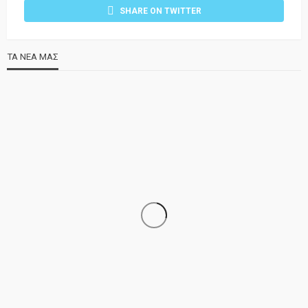
SHARE ON TWITTER
ΤΑ ΝΕΑ ΜΑΣ
ΝΕΑ
ΣΗΜΑΝΤΙΚΑ
ΤΕΛΕΥΤΑΙΑ ΝΕΑ
Τελέστηκε ο πανηγυρικός εσπερινός της Αγίας Μαρίνας