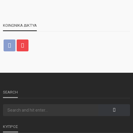
ΚΟΙΝΩΝΙΚΑ ΔΙΚΤΥΑ
ΝΕΑ
ΤΕΛΕΥΤΑΙΑ ΝΕΑ
2o Παγκύπριο αντάμωμα μνήμης στην Κοφίνου
SEARCH
ΚΥΠΡΟΣ