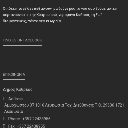
Οι ιδέες ποτέ δεν πεθαίνουν, μα ζούνε μες το νου όσο ζούμε αυτές
ΝΕΑ
ΣΗΜΑΝΤΙΚΑ
ΤΕΛΕΥΤΑΙΑ ΝΕΑ
σεριανούνε και της Κύπρου εσύ, νερομάνα Κυθρέα, τη ζωή
Τιμήθηκαν και φέτος προσωπικότητες και φορείς των
διαφεντεύεις, πάντα νέα κι ωραία
κατεχόμενων Δήμων
FIND US ON FACEBOOK
ΕΠΙΚΟΙΝΩΝΙΑ
Δήμος Κυθρέας
Address:
ΝΕΑ
ΤΕΛΕΥΤΑΙΑ ΝΕΑ
Αμμοχώστου 37 1016 Λευκωσία Ταχ. Διεύθυνση: Τ.Θ. 29636 1721
Η παρουσία μας στο 41ο Συνέδριο της ΠΣΕΚΑ στην
Λευκωσία
Ουάσινγκτον
Phone:
+357 22438956
Fax:
+357 22438955