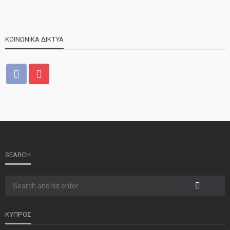
ΚΟΙΝΩΝΙΚΑ ΔΙΚΤΥΑ
ΝΕΑ
ΤΕΛΕΥΤΑΙΑ ΝΕΑ
2o Παγκύπριο αντάμωμα μνήμης στην Κοφίνου
SEARCH
ΚΥΠΡΟΣ