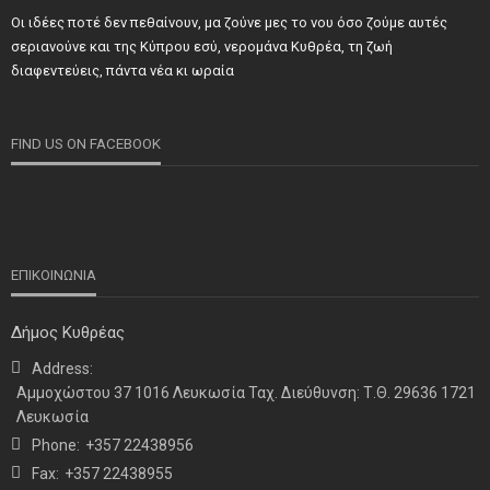
Οι ιδέες ποτέ δεν πεθαίνουν, μα ζούνε μες το νου όσο ζούμε αυτές
ΝΕΑ
ΣΗΜΑΝΤΙΚΑ
ΤΕΛΕΥΤΑΙΑ ΝΕΑ
σεριανούνε και της Κύπρου εσύ, νερομάνα Κυθρέα, τη ζωή
Τιμήθηκαν και φέτος προσωπικότητες και φορείς των
διαφεντεύεις, πάντα νέα κι ωραία
κατεχόμενων Δήμων
FIND US ON FACEBOOK
ΕΠΙΚΟΙΝΩΝΙΑ
Δήμος Κυθρέας
Address:
ΝΕΑ
ΤΕΛΕΥΤΑΙΑ ΝΕΑ
Αμμοχώστου 37 1016 Λευκωσία Ταχ. Διεύθυνση: Τ.Θ. 29636 1721
Η παρουσία μας στο 41ο Συνέδριο της ΠΣΕΚΑ στην
Λευκωσία
Ουάσινγκτον
Phone:
+357 22438956
Fax:
+357 22438955