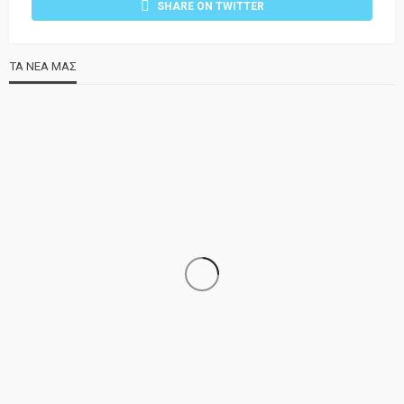
SHARE ON TWITTER
ΤΑ ΝΕΑ ΜΑΣ
ΝΕΑ
ΣΗΜΑΝΤΙΚΑ
ΤΕΛΕΥΤΑΙΑ ΝΕΑ
Τελέστηκε ο πανηγυρικός εσπερινός της Αγίας Μαρίνας