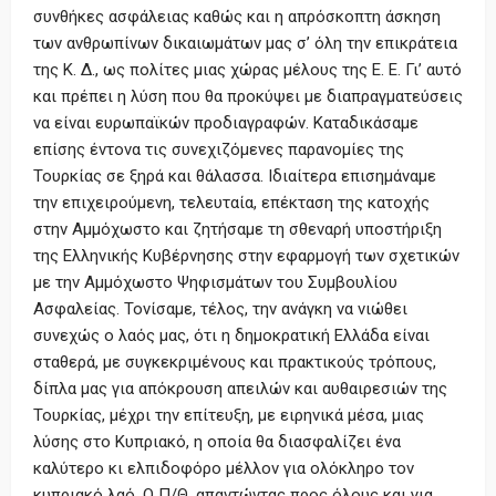
συνθήκες ασφάλειας καθώς και η απρόσκοπτη άσκηση
των ανθρωπίνων δικαιωμάτων μας σ’ όλη την επικράτεια
της Κ. Δ., ως πολίτες μιας χώρας μέλους της Ε. Ε. Γι’ αυτό
και πρέπει η λύση που θα προκύψει με διαπραγματεύσεις
να είναι ευρωπαϊκών προδιαγραφών. Καταδικάσαμε
επίσης έντονα τις συνεχιζόμενες παρανομίες της
Τουρκίας σε ξηρά και θάλασσα. Ιδιαίτερα επισημάναμε
την επιχειρούμενη, τελευταία, επέκταση της κατοχής
στην Αμμόχωστο και ζητήσαμε τη σθεναρή υποστήριξη
της Ελληνικής Κυβέρνησης στην εφαρμογή των σχετικών
με την Αμμόχωστο Ψηφισμάτων του Συμβουλίου
Ασφαλείας. Τονίσαμε, τέλος, την ανάγκη να νιώθει
συνεχώς ο λαός μας, ότι η δημοκρατική Ελλάδα είναι
σταθερά, με συγκεκριμένους και πρακτικούς τρόπους,
δίπλα μας για απόκρουση απειλών και αυθαιρεσιών της
Τουρκίας, μέχρι την επίτευξη, με ειρηνικά μέσα, μιας
λύσης στο Κυπριακό, η οποία θα διασφαλίζει ένα
καλύτερο κι ελπιδοφόρο μέλλον για ολόκληρο τον
κυπριακό λαό. Ο Π/Θ, απαντώντας προς όλους και για