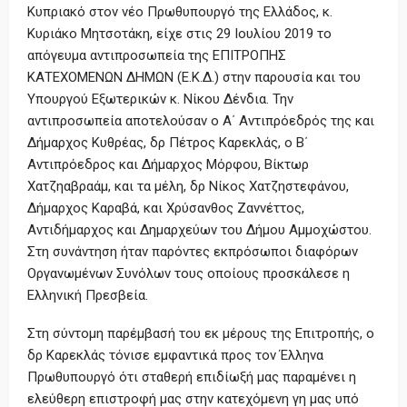
Κυπριακό στον νέο Πρωθυπουργό της Ελλάδος, κ.
Κυριάκο Μητσοτάκη, είχε στις 29 Ιουλίου 2019 το
απόγευμα αντιπροσωπεία της ΕΠΙΤΡΟΠΗΣ
ΚΑΤΕΧΟΜΕΝΩΝ ΔΗΜΩΝ (Ε.Κ.Δ.) στην παρουσία και του
Υπουργού Εξωτερικών κ. Νίκου Δένδια. Την
αντιπροσωπεία αποτελούσαν ο Α΄ Αντιπρόεδρός της και
Δήμαρχος Κυθρέας, δρ Πέτρος Καρεκλάς, ο Β΄
Αντιπρόεδρος και Δήμαρχος Μόρφου, Βίκτωρ
Χατζηαβραάμ, και τα μέλη, δρ Νίκος Χατζηστεφάνου,
Δήμαρχος Καραβά, και Χρύσανθος Ζαννέττος,
Αντιδήμαρχος και Δημαρχεύων του Δήμου Αμμοχώστου.
Στη συνάντηση ήταν παρόντες εκπρόσωποι διαφόρων
Οργανωμένων Συνόλων τους οποίους προσκάλεσε η
Ελληνική Πρεσβεία.
Στη σύντομη παρέμβασή του εκ μέρους της Επιτροπής, ο
δρ Καρεκλάς τόνισε εμφαντικά προς τον Έλληνα
Πρωθυπουργό ότι σταθερή επιδίωξή μας παραμένει η
ελεύθερη επιστροφή μας στην κατεχόμενη γη μας υπό