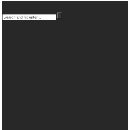
Search
ΚΥΠΡΟΣ
Οι ιδέες ποτέ δεν πεθαίνουν, μα ζούνε μες το νου όσο ζούμε αυτές
σεριανούνε και της Κύπρου εσύ, νερομάνα Κυθρέα, τη ζωή
διαφεντεύεις, πάντα νέα κι ωραία
Find us on Facebook
ΕΠΙΚΟΙΝΩΝΙΑ
Δήμος Κυθρέας
Address:
Αμμοχώστου 37 1016 Λευκωσία Ταχ. Διεύθυνση: Τ.Θ.
29636 1721 Λευκωσία
Phone:
+357 22438956