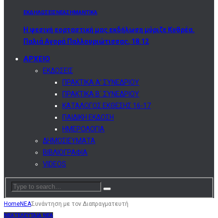
ΕΚΔΗΛΩΣΕΙΣ
ΝΕΑ
ΣΗΜΑΝΤΙΚΑ
Η ψεσινή εορταστική μας εκδήλωση μύριζε Κυθρέα.
Παλιά Αγορά Παλλουριώτισσας, 18.12
ΑΡΧΕΙΟ
ΕΚΔΟΣΕΙΣ
ΠΡΑΚΤΙΚΑ Α’ ΣΥΝΕΔΡΙΟΥ
ΠΡΑΚΤΙΚΑ Β΄ ΣΥΝΕΔΡΙΟΥ
ΚΑΤΑΛΟΓΟΣ ΕΚΘΕΣΗΣ 16-17
ΠΑΙΔΙΚΗ ΕΚΔΟΣΗ
ΗΜΕΡΟΛΟΓΙΑ
ΔΗΜΟΣΙΕΥΜΑΤΑ
ΒΙΒΛΙΟΓΡΑΦΙΑ
VIDEOS
Home
ΝΕΑ
Συνάντηση με τον Διαπραγματευτή
ΝΕΑ
ΤΕΛΕΥΤΑΙΑ ΝΕΑ