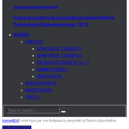
ΕΚΔΗΛΩΣΕΙΣ
ΝΕΑ
ΣΗΜΑΝΤΙΚΑ
Η ψεσινή εορταστική μας εκδήλωση μύριζε Κυθρέα.
Παλιά Αγορά Παλλουριώτισσας, 18.12
ΑΡΧΕΙΟ
ΕΚΔΟΣΕΙΣ
ΠΡΑΚΤΙΚΑ Α’ ΣΥΝΕΔΡΙΟΥ
ΠΡΑΚΤΙΚΑ Β΄ ΣΥΝΕΔΡΙΟΥ
ΚΑΤΑΛΟΓΟΣ ΕΚΘΕΣΗΣ 16-17
ΠΑΙΔΙΚΗ ΕΚΔΟΣΗ
ΗΜΕΡΟΛΟΓΙΑ
ΔΗΜΟΣΙΕΥΜΑΤΑ
ΒΙΒΛΙΟΓΡΑΦΙΑ
VIDEOS
Home
ΝΕΑ
Συνάντηση με τον Κυθρεώτη σκηνοθέτη Πανίκο Χρυσάνθου
ΝΕΑ
ΤΕΛΕΥΤΑΙΑ ΝΕΑ