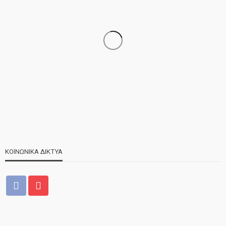
ΝΕΑ
ΣΗΜΑΝΤΙΚΑ
ΤΕΛΕΥΤΑΙΑ ΝΕΑ
Τελέστηκε ο πανηγυρικός εσπερινός της Αγίας Μαρίνας
ΚΟΙΝΩΝΙΚΑ ΔΙΚΤΥΑ
ΝΕΑ
ΤΕΛΕΥΤΑΙΑ ΝΕΑ