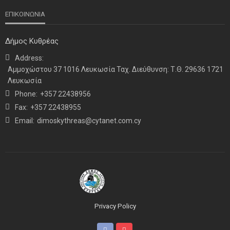
ΕΠΙΚΟΙΝΩΝΙΑ
Δήμος Κυθρέας
Address:
ΝΕΑ
ΤΕΛΕΥΤΑΙΑ ΝΕΑ
Αμμοχώστου 37 1016 Λευκωσία Ταχ. Διεύθυνση: Τ.Θ. 29636 1721
Η παρουσία μας στο 41ο Συνέδριο της ΠΣΕΚΑ στην
Λευκωσία
Ουάσινγκτον
Phone:
+357 22438956
Fax:
+357 22438955
Email:
dimoskythreas@cytanet.com.cy
Privacy Policy