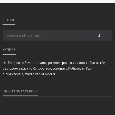
2o Παγκύπριο αντάμωμα μνήμης στην Κοφίνου
SEARCH
ΚΥΠΡΟΣ
Οι ιδέες ποτέ δεν πεθαίνουν, μα ζούνε μες το νου όσο ζούμε αυτές
ΝΕΑ
ΣΗΜΑΝΤΙΚΑ
ΤΕΛΕΥΤΑΙΑ ΝΕΑ
σεριανούνε και της Κύπρου εσύ, νερομάνα Κυθρέα, τη ζωή
Τιμήθηκαν και φέτος προσωπικότητες και φορείς των
διαφεντεύεις, πάντα νέα κι ωραία
κατεχόμενων Δήμων
FIND US ON FACEBOOK