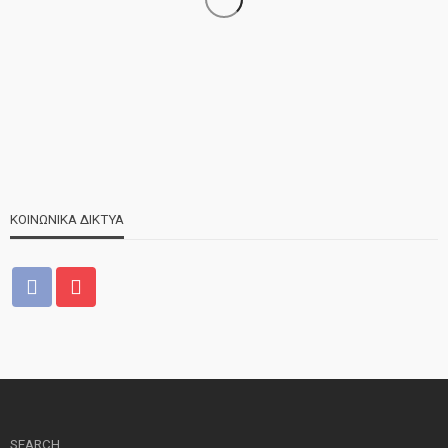
ΝΕΑ
ΣΗΜΑΝΤΙΚΑ
ΤΕΛΕΥΤΑΙΑ ΝΕΑ
Τελέστηκε ο πανηγυρικός εσπερινός της Αγίας Μαρίνας
ΚΟΙΝΩΝΙΚΑ ΔΙΚΤΥΑ
ΝΕΑ
ΤΕΛΕΥΤΑΙΑ ΝΕΑ
2o Παγκύπριο αντάμωμα μνήμης στην Κοφίνου
SEARCH