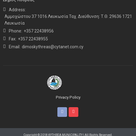
Address:
ΝΕΑ
ΤΕΛΕΥΤΑΙΑ ΝΕΑ
Αμμοχώστου 37 1016 Λευκωσία Ταχ. Διεύθυνση: Τ.Θ. 29636 1721
Η παρουσία μας στο 41ο Συνέδριο της ΠΣΕΚΑ στην
Λευκωσία
Ουάσινγκτον
Phone:
+357 22438956
Fax:
+357 22438955
Email:
dimoskythreas@cytanet.com.cy
Privacy Policy
Copyright © 2018 KYTHREA MUNICIPALITY | All Rights Reserved.