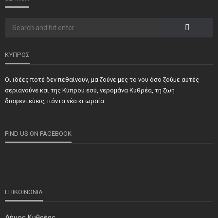
ΚΥΠΡΟΣ
Οι ιδέες ποτέ δεν πεθαίνουν, μα ζούνε μες το νου όσο ζούμε αυτές
ΝΕΑ
ΣΗΜΑΝΤΙΚΑ
ΤΕΛΕΥΤΑΙΑ ΝΕΑ
σεριανούνε και της Κύπρου εσύ, νερομάνα Κυθρέα, τη ζωή
Τιμήθηκαν και φέτος προσωπικότητες και φορείς των
διαφεντεύεις, πάντα νέα κι ωραία
κατεχόμενων Δήμων
FIND US ON FACEBOOK
ΕΠΙΚΟΙΝΩΝΙΑ
Δήμος Κυθρέας