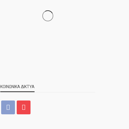
ΝΕΑ
ΣΗΜΑΝΤΙΚΑ
ΤΕΛΕΥΤΑΙΑ ΝΕΑ
Τελέστηκε ο πανηγυρικός
εσπερινός της Αγίας Μαρίνας
ΚΟΙΝΩΝΙΚΑ ΔΙΚΤΥΑ