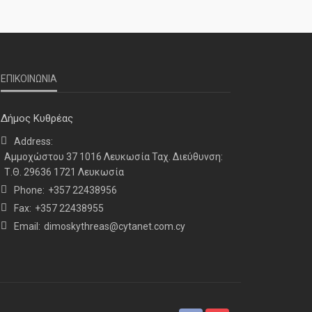
ΕΠΙΚΟΙΝΩΝΙΑ
ΝΕΑ
ΤΕΛΕΥΤΑΙΑ ΝΕΑ
2o Παγκύπριο αντάμωμα μνήμης
Δήμος Κυθρέας
στην Κοφίνου
Address:
Αμμοχώστου 37 1016 Λευκωσία Ταχ. Διεύθυνση:
Τ.Θ. 29636 1721 Λευκωσία
Phone:
+357 22438956
Fax:
+357 22438955
Email:
dimoskythreas@cytanet.com.cy