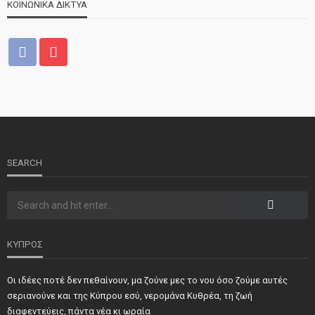
ΚΟΙΝΩΝΙΚΑ ΔΙΚΤΥΑ
ΝΕΑ
ΤΕΛΕΥΤΑΙΑ ΝΕΑ
2o Παγκύπριο αντάμωμα μνήμης στην Κοφίνου
SEARCH
ΚΥΠΡΟΣ
Οι ιδέες ποτέ δεν πεθαίνουν, μα ζούνε μες το νου όσο ζούμε αυτές
ΝΕΑ
ΣΗΜΑΝΤΙΚΑ
ΤΕΛΕΥΤΑΙΑ ΝΕΑ
σεριανούνε και της Κύπρου εσύ, νερομάνα Κυθρέα, τη ζωή
Τιμήθηκαν και φέτος προσωπικότητες και φορείς των
διαφεντεύεις, πάντα νέα κι ωραία