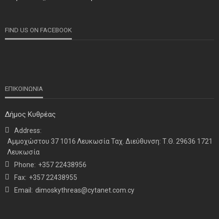
κατεχόμενων Δήμων
FIND US ON FACEBOOK
ΕΠΙΚΟΙΝΩΝΙΑ
Δήμος Κυθρέας
Address:
ΝΕΑ
ΤΕΛΕΥΤΑΙΑ ΝΕΑ
Αμμοχώστου 37 1016 Λευκωσία Ταχ. Διεύθυνση: Τ.Θ. 29636 1721
Η παρουσία μας στο 41ο Συνέδριο της ΠΣΕΚΑ στην
Λευκωσία
Ουάσινγκτον
Phone:
+357 22438956
Fax:
+357 22438955
Email:
dimoskythreas@cytanet.com.cy