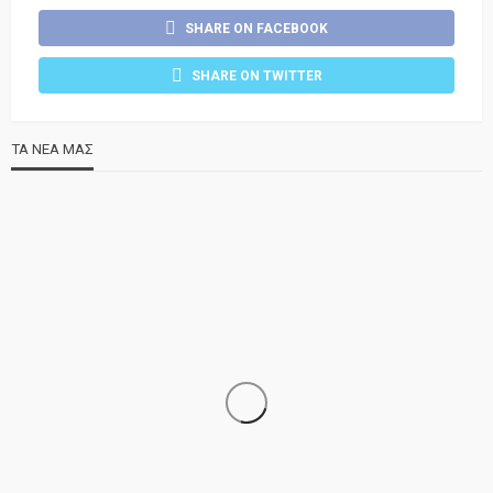
SHARE ON FACEBOOK
SHARE ON TWITTER
ΤΑ ΝΕΑ ΜΑΣ
ΝΕΑ
ΣΗΜΑΝΤΙΚΑ
ΤΕΛΕΥΤΑΙΑ ΝΕΑ
Τελέστηκε ο πανηγυρικός εσπερινός της Αγίας Μαρίνας