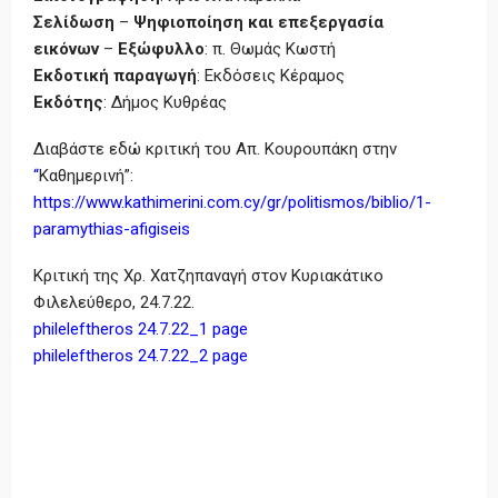
Σελίδωση
–
Ψηφιοποίηση και επεξεργασία
εικόνων
–
Εξώφυλλο
: π. Θωμάς Κωστή
Εκδοτική παραγωγή
: Εκδόσεις Κέραμος
Εκδότης
: Δήμος Κυθρέας
Διαβάστε εδώ κριτική του Απ. Κουρουπάκη στην
“
Καθημερινή”:
https://www.kathimerini.com.cy/gr/politismos/biblio/1-
paramythias-afigiseis
Κριτική της Χρ. Χατζηπαναγή στον Κυριακάτικο
Φιλελεύθερο, 24.7.22.
phileleftheros 24.7.22_1 page
phileleftheros 24.7.22_2 page