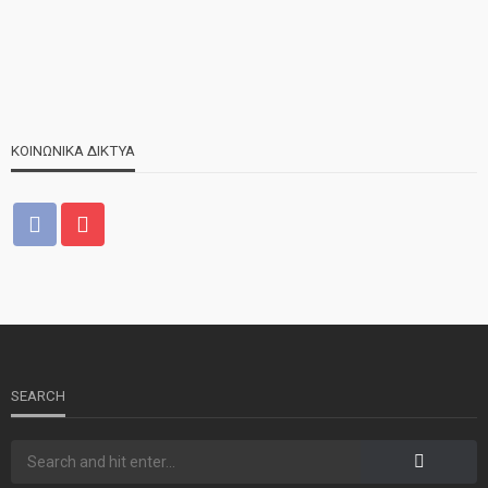
ΚΟΙΝΩΝΙΚΑ ΔΙΚΤΥΑ
ΝΕΑ
ΤΕΛΕΥΤΑΙΑ ΝΕΑ
2o Παγκύπριο αντάμωμα μνήμης στην Κοφίνου
SEARCH