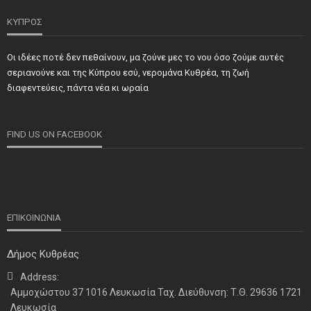
ΚΥΠΡΟΣ
Οι ιδέες ποτέ δεν πεθαίνουν, μα ζούνε μες το νου όσο ζούμε αυτές
ΝΕΑ
ΣΗΜΑΝΤΙΚΑ
ΤΕΛΕΥΤΑΙΑ ΝΕΑ
σεριανούνε και της Κύπρου εσύ, νερομάνα Κυθρέα, τη ζωή
Τιμήθηκαν και φέτος προσωπικότητες και φορείς των
διαφεντεύεις, πάντα νέα κι ωραία
κατεχόμενων Δήμων
FIND US ON FACEBOOK
ΕΠΙΚΟΙΝΩΝΙΑ
Δήμος Κυθρέας
Address:
ΝΕΑ
ΤΕΛΕΥΤΑΙΑ ΝΕΑ
Αμμοχώστου 37 1016 Λευκωσία Ταχ. Διεύθυνση: Τ.Θ. 29636 1721
Η παρουσία μας στο 41ο Συνέδριο της ΠΣΕΚΑ στην
Λευκωσία
Ουάσινγκτον