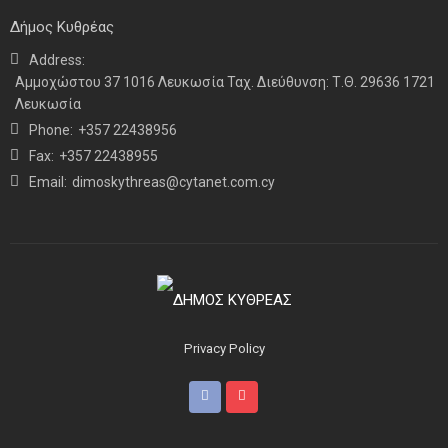
Δήμος Κυθρέας
Address:
ΝΕΑ
ΤΕΛΕΥΤΑΙΑ ΝΕΑ
Αμμοχώστου 37 1016 Λευκωσία Ταχ. Διεύθυνση: Τ.Θ. 29636 1721
Η παρουσία μας στο 41ο Συνέδριο της ΠΣΕΚΑ στην
Λευκωσία
Ουάσινγκτον
Phone:
+357 22438956
Fax:
+357 22438955
Email:
dimoskythreas@cytanet.com.cy
Privacy Policy