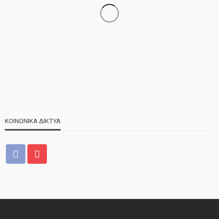
ΝΕΑ
ΣΗΜΑΝΤΙΚΑ
ΤΕΛΕΥΤΑΙΑ ΝΕΑ
Τελέστηκε ο πανηγυρικός εσπερινός της Αγίας Μαρίνας
ΚΟΙΝΩΝΙΚΑ ΔΙΚΤΥΑ
ΝΕΑ
ΤΕΛΕΥΤΑΙΑ ΝΕΑ
2o Παγκύπριο αντάμωμα μνήμης στην Κοφίνου