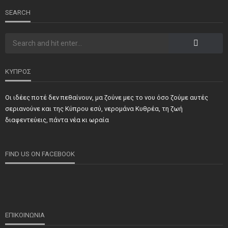
SEARCH
ΚΥΠΡΟΣ
Οι ιδέες ποτέ δεν πεθαίνουν, μα ζούνε μες το νου όσο ζούμε αυτές
ΝΕΑ
ΣΗΜΑΝΤΙΚΑ
ΤΕΛΕΥΤΑΙΑ ΝΕΑ
σεριανούνε και της Κύπρου εσύ, νερομάνα Κυθρέα, τη ζωή
Τιμήθηκαν και φέτος προσωπικότητες και φορείς των
διαφεντεύεις, πάντα νέα κι ωραία
κατεχόμενων Δήμων
FIND US ON FACEBOOK
ΕΠΙΚΟΙΝΩΝΙΑ