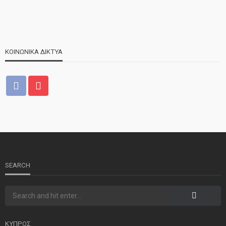
ΚΟΙΝΩΝΙΚΑ ΔΙΚΤΥΑ
ΝΕΑ
ΤΕΛΕΥΤΑΙΑ ΝΕΑ
2o Παγκύπριο αντάμωμα μνήμης στην Κοφίνου
SEARCH
ΚΥΠΡΟΣ