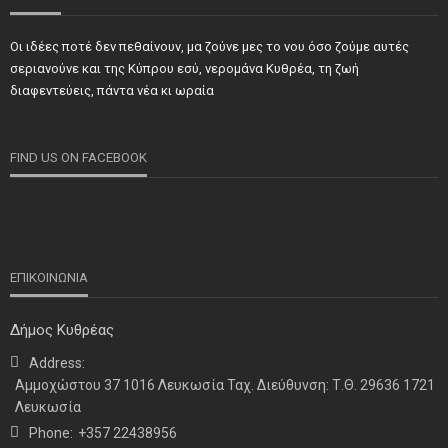
Οι ιδέες ποτέ δεν πεθαίνουν, μα ζούνε μες το νου όσο ζούμε αυτές
ΝΕΑ
ΣΗΜΑΝΤΙΚΑ
ΤΕΛΕΥΤΑΙΑ ΝΕΑ
σεριανούνε και της Κύπρου εσύ, νερομάνα Κυθρέα, τη ζωή
Τιμήθηκαν και φέτος προσωπικότητες και φορείς των
διαφεντεύεις, πάντα νέα κι ωραία
κατεχόμενων Δήμων
FIND US ON FACEBOOK
ΕΠΙΚΟΙΝΩΝΙΑ
Δήμος Κυθρέας
Address:
ΝΕΑ
ΤΕΛΕΥΤΑΙΑ ΝΕΑ
Αμμοχώστου 37 1016 Λευκωσία Ταχ. Διεύθυνση: Τ.Θ. 29636 1721
Η παρουσία μας στο 41ο Συνέδριο της ΠΣΕΚΑ στην
Λευκωσία
Ουάσινγκτον
Phone:
+357 22438956