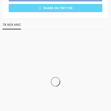
SHARE ON TWITTER
ΤΑ ΝΕΑ ΜΑΣ
ΝΕΑ
ΣΗΜΑΝΤΙΚΑ
ΤΕΛΕΥΤΑΙΑ ΝΕΑ
Τελέστηκε ο πανηγυρικός εσπερινός της Αγίας Μαρίνας