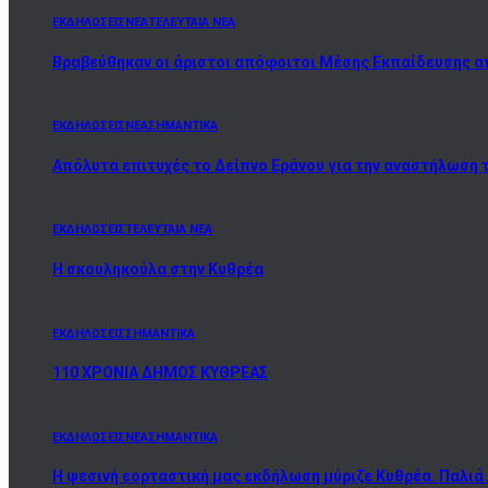
ΕΚΔΗΛΩΣΕΙΣ
ΝΕΑ
ΤΕΛΕΥΤΑΙΑ ΝΕΑ
Βραβεύθηκαν οι άριστοι απόφοιτοι Μέσης Εκπαίδευσης α
ΕΚΔΗΛΩΣΕΙΣ
ΝΕΑ
ΣΗΜΑΝΤΙΚΑ
Απόλυτα επιτυχές το Δείπνο Εράνου για την αναστήλωση 
ΕΚΔΗΛΩΣΕΙΣ
ΤΕΛΕΥΤΑΙΑ ΝΕΑ
Η σκουληκούλα στην Κυθρέα
ΕΚΔΗΛΩΣΕΙΣ
ΣΗΜΑΝΤΙΚΑ
110 ΧΡΟΝΙΑ ΔΗΜΟΣ ΚΥΘΡΕΑΣ
ΕΚΔΗΛΩΣΕΙΣ
ΝΕΑ
ΣΗΜΑΝΤΙΚΑ
Η ψεσινή εορταστική μας εκδήλωση μύριζε Κυθρέα. Παλιά