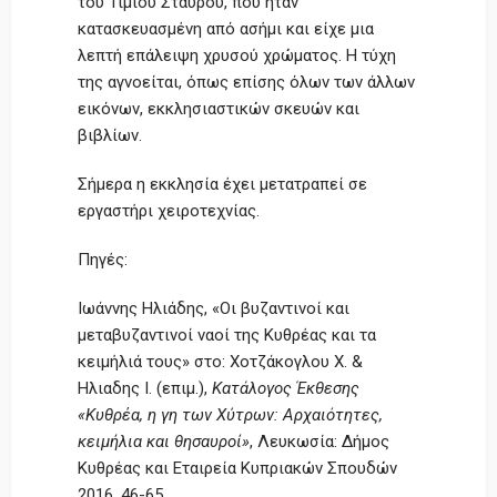
του Τιμίου Σταυρού, που ήταν
κατασκευασμένη από ασήμι και είχε μια
λεπτή επάλειψη χρυσού χρώματος. Η τύχη
της αγνοείται, όπως επίσης όλων των άλλων
εικόνων, εκκλησιαστικών σκευών και
βιβλίων.
Σήμερα η εκκλησία έχει μετατραπεί σε
εργαστήρι χειροτεχνίας.
Πηγές:
Ιωάννης Ηλιάδης, «Οι βυζαντινοί και
μεταβυζαντινοί ναοί της Κυθρέας και τα
κειμήλιά τους» στο: Χοτζάκογλου Χ. &
Ηλιαδης Ι. (επιμ.),
Κατάλογος Έκθεσης
«Κυθρέα, η γη των Χύτρων: Αρχαιότητες,
κειμήλια και θησαυροί»
, Λευκωσία: Δήμος
Κυθρέας και Εταιρεία Κυπριακών Σπουδών
2016, 46-65.