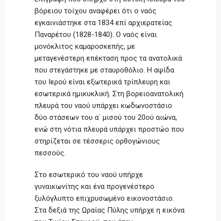
βόρειου τοίχου αναφέρει ότι ο ναός
εγκαινιάστηκε στα 1834 επί αρχιερατείας
Παναρέτου (1828-1840). Ο ναός είναι
μονόκλιτος καμαροσκεπής, με
μεταγενέστερη επέκταση προς τα ανατολικά
που στεγάστηκε με σταυροθόλιο. Η αψίδα
του Ιερού είναι εξωτερικά τρίπλευρη και
εσωτερικά ημικυκλική. Στη βορειοανατολική
πλευρά του ναού υπάρχει κωδωνοστάσιο
δύο στάσεων του α΄ μισού του 20ού αιώνα,
ενώ στη νότια πλευρά υπάρχει προστώο που
στηρίζεται σε τέσσερις ορθογώνιους
πεσσούς.
Στο εσωτερικό του ναού υπήρχε
γυναικωνίτης και ένα προγενέστερο
ξυλόγλυπτο επιχρυσωμένο εικονοστάσιο.
Στα δεξιά της Ωραίας Πύλης υπήρχε η εικόνα