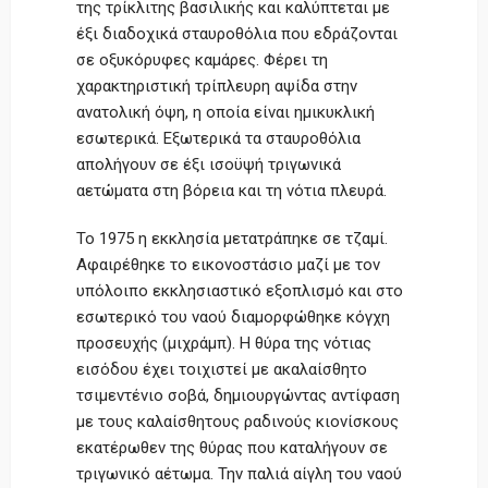
της τρίκλιτης βασιλικής και καλύπτεται με
έξι διαδοχικά σταυροθόλια που εδράζονται
σε οξυκόρυφες καμάρες. Φέρει τη
χαρακτηριστική τρίπλευρη αψίδα στην
ανατολική όψη, η οποία είναι ημικυκλική
εσωτερικά. Εξωτερικά τα σταυροθόλια
απολήγουν σε έξι ισοϋψή τριγωνικά
αετώματα στη βόρεια και τη νότια πλευρά.
Το 1975 η εκκλησία μετατράπηκε σε τζαμί.
Αφαιρέθηκε το εικονοστάσιο μαζί με τον
υπόλοιπο εκκλησιαστικό εξοπλισμό και στο
εσωτερικό του ναού διαμορφώθηκε κόγχη
προσευχής (μιχράμπ). Η θύρα της νότιας
εισόδου έχει τοιχιστεί με ακαλαίσθητο
τσιμεντένιο σοβά, δημιουργώντας αντίφαση
με τους καλαίσθητους ραδινούς κιονίσκους
εκατέρωθεν της θύρας που καταλήγουν σε
τριγωνικό αέτωμα. Την παλιά αίγλη του ναού