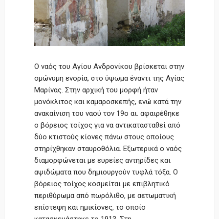
Ο ναός του Αγίου Ανδρονίκου βρίσκεται στην
ομώνυμη ενορία, στο ύψωμα έναντι της Αγίας
Μαρίνας. Στην αρχική του μορφή ήταν
μονόκλιτος και καμαροσκεπής, ενώ κατά την
ανακαίνιση του ναού τον 19ο αι. αφαιρέθηκε
ο βόρειος τοίχος για να αντικατασταθεί από
δύο κτιστούς κίονες πάνω στους οποίους
στηρίχθηκαν σταυροθόλια. Εξωτερικά ο ναός
διαμορφώνεται με ευρείες αντηρίδες και
αψιδώματα που δημιουργούν τυφλά τόξα. Ο
βόρειος τοίχος κοσμείται με επιβλητικό
περιθύρωμα από πωρόλιθο, με αετωματική
επίστεψη και ημικίονες, το οποίο
κατασκευάστηκε το 1913. Στη