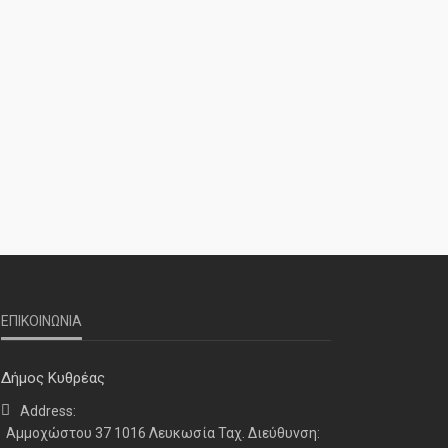
ΝΕΑ
ΤΕΛΕΥΤΑΙΑ ΝΕΑ
2o Παγκύπριο αντάμωμα μνήμης
στην Κοφίνου
ΕΠΙΚΟΙΝΩΝΙΑ
Δήμος Κυθρέας
Address:
Αμμοχώστου 37 1016 Λευκωσία Ταχ. Διεύθυνση: