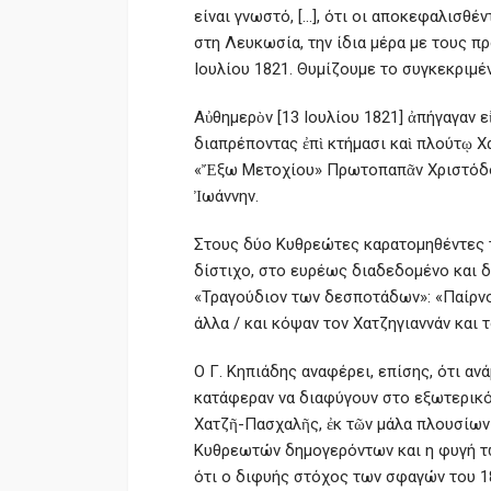
είναι γνωστό, […], ότι οι αποκεφαλισθέ
στη Λευκωσία, την ίδια μέρα με τους π
Ιουλίου 1821. Θυμίζουμε το συγκεκριμ
Αὐθημερὸν [13 Ιουλίου 1821] ἀπήγαγαν ε
διαπρέποντας ἐπὶ κτήμασι καὶ πλούτῳ Χ
«Ἔξω Μετοχίου» Πρωτοπαπᾶν Χριστόδου
Ἰωάννην.
Στους δύο Κυθρεώτες καρατομηθέντες τ
δίστιχο, στο ευρέως διαδεδομένο και 
«Τραγούδιον των δεσποτάδων»: «Παίρνου
άλλα / και κόψαν τον Χατζηγιαννάν και τ
Ο Γ. Κηπιάδης αναφέρει, επίσης, ότι α
κατάφεραν να διαφύγουν στο εξωτερικό 
Χατζῆ-Πασχαλῆς, ἐκ τῶν μάλα πλουσίω
Κυθρεωτών δημογερόντων και η φυγή τω
ότι ο διφυής στόχος των σφαγών του 18