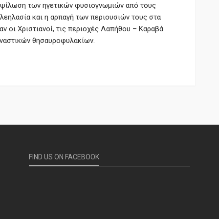
οψίλωση των ηγετικών φυσιογνωμιών από τους
 λεηλασία και η αρπαγή των περιουσιών τους στα
ν οι Χριστιανοί, τις περιοχές Λαπήθου – Καραβά
οναστικών θησαυροφυλακίων.
FIND US ON FACEBOOK