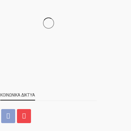
ΝΕΑ
ΣΗΜΑΝΤΙΚΑ
ΤΕΛΕΥΤΑΙΑ ΝΕΑ
Τελέστηκε ο πανηγυρικός
εσπερινός της Αγίας Μαρίνας
ΚΟΙΝΩΝΙΚΑ ΔΙΚΤΥΑ