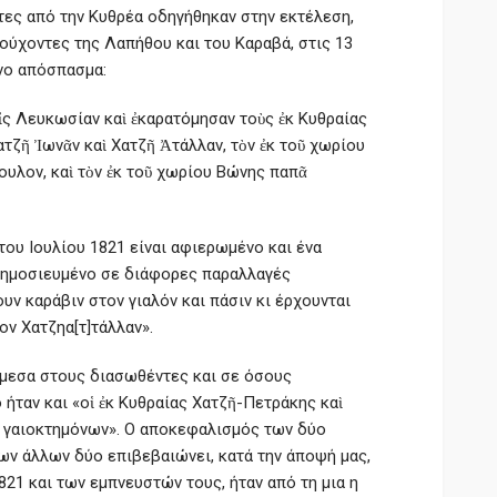
ντες από την Κυθρέα οδηγήθηκαν στην εκτέλεση,
ρούχοντες της Λαπήθου και του Καραβά, στις 13
ένο απόσπασμα:
ἰς Λευκωσίαν καὶ ἐκαρατόμησαν τοὺς ἐκ Κυθραίας
ατζῆ Ἰωνᾶν καὶ Χατζῆ Ἀτάλλαν, τὸν ἐκ τοῦ χωρίου
λον, καὶ τὸν ἐκ τοῦ χωρίου Βώνης παπᾶ
ου Ιουλίου 1821 είναι αφιερωμένο και ένα
δημοσιευμένο σε διάφορες παραλλαγές
ν καράβιν στον γιαλόν και πάσιν κι έρχουνται
ον Χατζηα[τ]τάλλαν».
νάμεσα στους διασωθέντες και σε όσους
ήταν και «οἱ ἐκ Κυθραίας Χατζῆ-Πετράκης καὶ
ν γαιοκτημόνων». Ο αποκεφαλισμός των δύο
ν άλλων δύο επιβεβαιώνει, κατά την άποψή μας,
21 και των εμπνευστών τους, ήταν από τη μια η