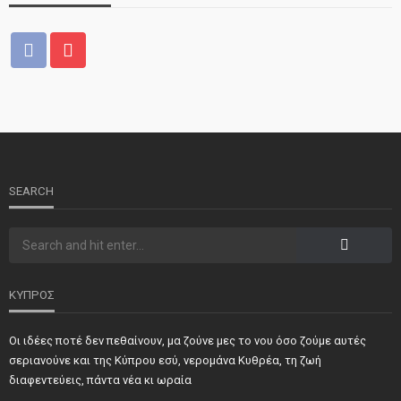
ΝΕΑ
ΤΕΛΕΥΤΑΙΑ ΝΕΑ
2o Παγκύπριο αντάμωμα μνήμης στην Κοφίνου
SEARCH
ΚΥΠΡΟΣ
Οι ιδέες ποτέ δεν πεθαίνουν, μα ζούνε μες το νου όσο ζούμε αυτές
ΝΕΑ
ΣΗΜΑΝΤΙΚΑ
ΤΕΛΕΥΤΑΙΑ ΝΕΑ
σεριανούνε και της Κύπρου εσύ, νερομάνα Κυθρέα, τη ζωή
Τιμήθηκαν και φέτος προσωπικότητες και φορείς των
διαφεντεύεις, πάντα νέα κι ωραία
κατεχόμενων Δήμων