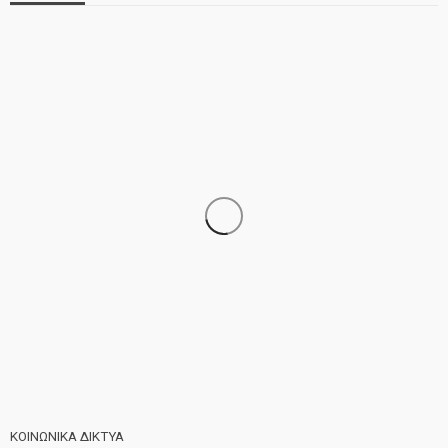
ΝΕΑ
ΣΗΜΑΝΤΙΚΑ
ΤΕΛΕΥΤΑΙΑ ΝΕΑ
Τελέστηκε ο πανηγυρικός εσπερινός της Αγίας Μαρίνας
ΚΟΙΝΩΝΙΚΑ ΔΙΚΤΥΑ