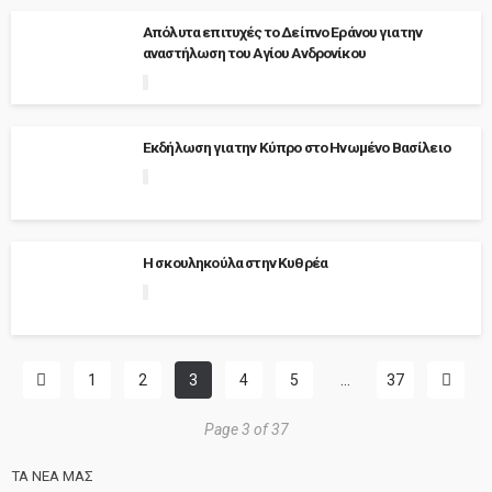
Απόλυτα επιτυχές το Δείπνο Εράνου για την
αναστήλωση του Αγίου Ανδρονίκου
Εκδήλωση για την Κύπρο στο Ηνωμένο Βασίλειο
Η σκουληκούλα στην Κυθρέα
1
2
3
4
5
…
37
Page 3 of 37
ΤΑ ΝΕΑ ΜΑΣ