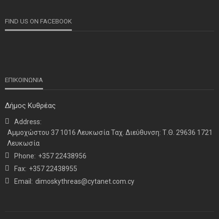
FIND US ON FACEBOOK
ΕΠΙΚΟΙΝΩΝΙΑ
Δήμος Κυθρέας
Address:
ΝΕΑ
ΤΕΛΕΥΤΑΙΑ ΝΕΑ
Αμμοχώστου 37 1016 Λευκωσία Ταχ. Διεύθυνση: Τ.Θ. 29636 1721
Η παρουσία μας στο 41ο Συνέδριο της ΠΣΕΚΑ στην
Λευκωσία
Ουάσινγκτον
Phone:
+357 22438956
Fax:
+357 22438955
Email:
dimoskythreas@cytanet.com.cy