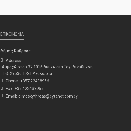
ΝΕΑ
ΤΕΛΕΥΤΑΙΑ ΝΕΑ
Η παρουσία μας στο 41ο
ΕΠΙΚΟΙΝΩΝΙΑ
Συνέδριο της ΠΣΕΚΑ στην
Ουάσινγκτον
Δήμος Κυθρέας
Address:
Αμμοχώστου 37 1016 Λευκωσία Ταχ. Διεύθυνση:
Τ.Θ. 29636 1721 Λευκωσία
Phone:
+357 22438956
Fax:
+357 22438955
Email:
dimoskythreas@cytanet.com.cy