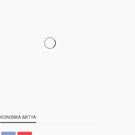
ΝΕΑ
ΣΗΜΑΝΤΙΚΑ
ΤΕΛΕΥΤΑΙΑ ΝΕΑ
Τελέστηκε ο πανηγυρικός
εσπερινός της Αγίας Μαρίνας
ΚΟΙΝΩΝΙΚΑ ΔΙΚΤΥΑ